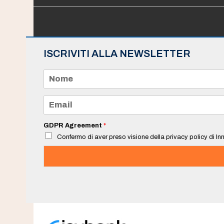
ISCRIVITI ALLA NEWSLETTER
N
o
m
e
E
*
m
a
i
GDPR Agreement
*
l
Confermo di aver preso visione della privacy policy di Inn
*