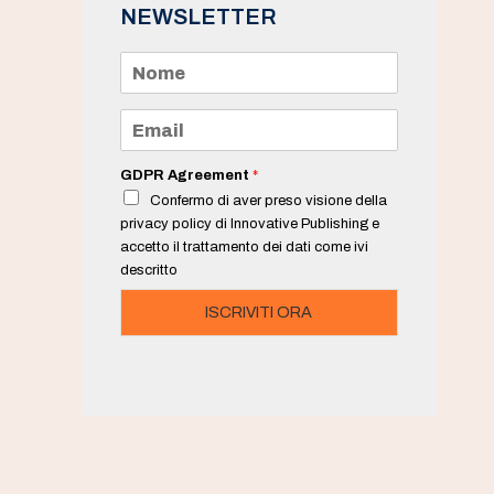
NEWSLETTER
N
o
m
e
E
*
m
a
i
GDPR Agreement
*
l
Confermo di aver preso visione della
*
privacy policy di Innovative Publishing e
accetto il trattamento dei dati come ivi
descritto
ISCRIVITI ORA