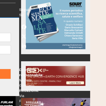
Seguici
Su:
Facebook
Twitter
(deprecated)
LinkedIn
Direttore
responsabile:
Michele
Guerriero
Redazione:
Via
Po,