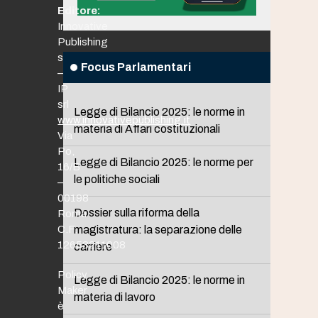
Editore:
Innovative
Publishing
srl
Focus Parlamentari
–
IP
srl
Legge di Bilancio 2025: le norme in
www.innovativepublishing.it
materia di Affari costituzionali
Via
Po,
Legge di Bilancio 2025: le norme per
16/B
le politiche sociali
–
00198
Dossier sulla riforma della
Roma
C.F.
magistratura: la separazione delle
12653211008
carriere
Policy
Legge di Bilancio 2025: le norme in
Maker
materia di lavoro
è