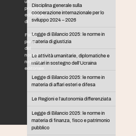
un
Disciplina generale sulla
progetto
cooperazione internazionale per lo
editoriale
sviluppo 2024 – 2026
di
Legge di Bilancio 2025: le norme in
Fanno
materia di giustizia
parte
del
nostro
Le attività umanitarie, diplomatiche e
network
militari in sostegno dell’Ucraina
editoriale:
Legge di Bilancio 2025: le norme in
materia di affari esteri e difesa
Le Regioni e l’autonomia differenziata
Legge di Bilancio 2025: le norme in
materia di finanza, fisco e patrimonio
pubblico