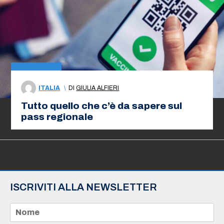
ITALIA
\
DI
GIULIA ALFIERI
Tutto quello che c’è da sapere sul
pass regionale
ISCRIVITI ALLA NEWSLETTER
N
o
m