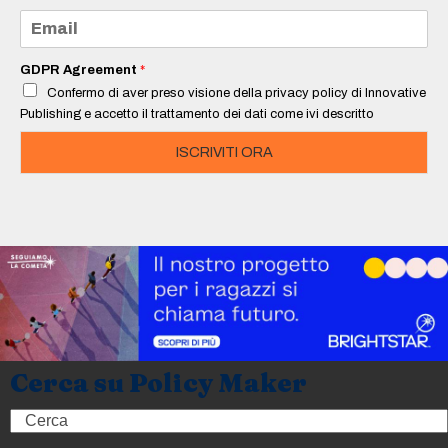
e
E
*
m
a
i
GDPR Agreement
*
l
Confermo di aver preso visione della privacy policy di Innovative
*
Publishing e accetto il trattamento dei dati come ivi descritto
ISCRIVITI ORA
Cerca su Policy Maker
Search