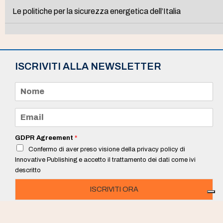
Le politiche per la sicurezza energetica dell’Italia
ISCRIVITI ALLA NEWSLETTER
N
o
m
e
E
*
m
a
i
GDPR Agreement
*
l
Confermo di aver preso visione della privacy policy di
*
Innovative Publishing e accetto il trattamento dei dati come ivi
descritto
ISCRIVITI ORA