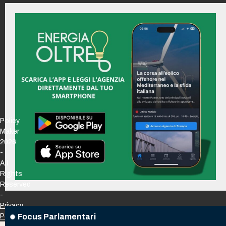
Policy
Maker
2026
-
All
Rights
Reserved
-
Privacy
Focus Parlamentari
Policy