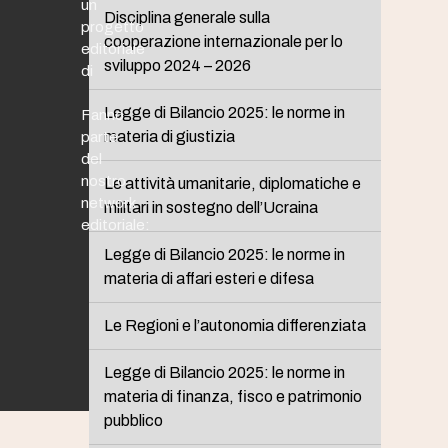
un
Disciplina generale sulla
progetto
cooperazione internazionale per lo
editoriale
sviluppo 2024 – 2026
di
Legge di Bilancio 2025: le norme in
Fanno
materia di giustizia
parte
del
nostro
Le attività umanitarie, diplomatiche e
network
militari in sostegno dell’Ucraina
editoriale:
Legge di Bilancio 2025: le norme in
materia di affari esteri e difesa
Le Regioni e l’autonomia differenziata
Legge di Bilancio 2025: le norme in
materia di finanza, fisco e patrimonio
pubblico