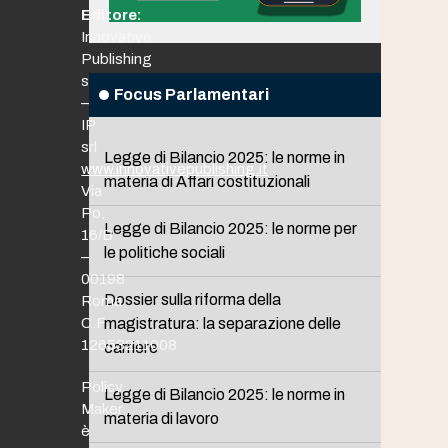
Editore:
Innovative
Publishing
srl
Focus Parlamentari
–
IP
srl
Legge di Bilancio 2025: le norme in
www.innovativepublishing.it
materia di Affari costituzionali
Via
Po,
Legge di Bilancio 2025: le norme per
16/B
le politiche sociali
–
00198
Dossier sulla riforma della
Roma
C.F.
magistratura: la separazione delle
12653211008
carriere
Policy
Legge di Bilancio 2025: le norme in
Maker
materia di lavoro
è