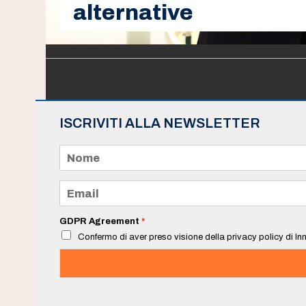
alternative
ISCRIVITI ALLA NEWSLETTER
N
o
m
e
E
*
m
a
i
GDPR Agreement
*
l
Confermo di aver preso visione della privacy policy di Inn
*