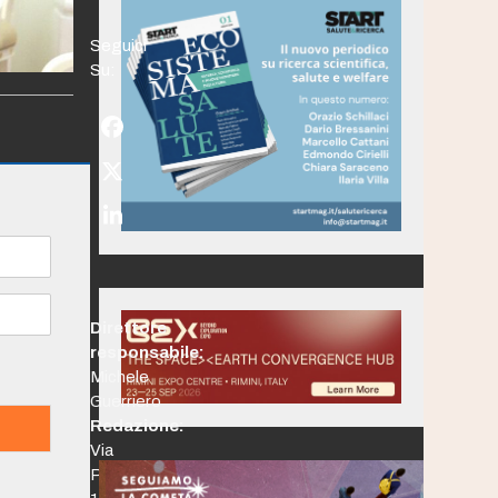
Seguici
Su:
Facebook
Twitter
(deprecated)
LinkedIn
Direttore
responsabile:
Michele
Guerriero
Redazione:
Via
Po,