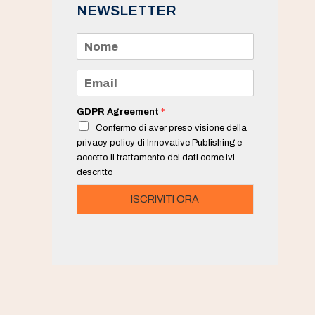
NEWSLETTER
N
o
m
e
E
*
m
a
i
GDPR Agreement
*
l
Confermo di aver preso visione della
*
privacy policy di Innovative Publishing e
accetto il trattamento dei dati come ivi
descritto
ISCRIVITI ORA