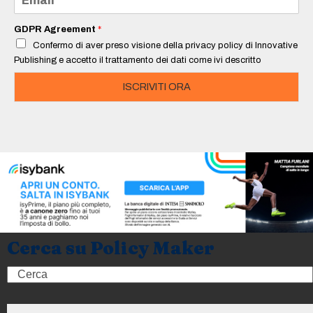
*
m
a
i
GDPR Agreement
*
l
Confermo di aver preso visione della privacy policy di Innovative
*
Publishing e accetto il trattamento dei dati come ivi descritto
ISCRIVITI ORA
Cerca su Policy Maker
Search