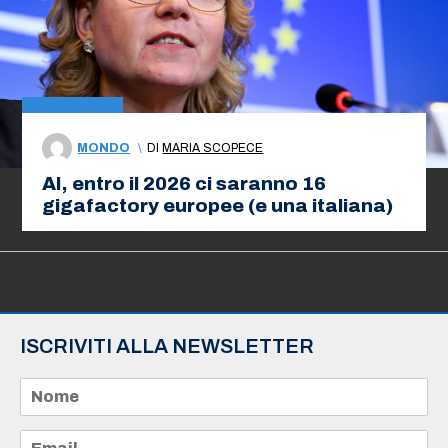
MONDO
\
DI
MARIA SCOPECE
AI, entro il 2026 ci saranno 16
gigafactory europee (e una italiana)
ISCRIVITI ALLA NEWSLETTER
N
o
m
e
E