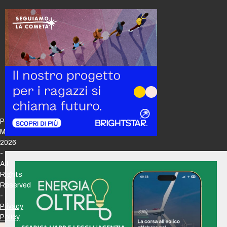
Policy
Maker
2026
-
All
Rights
Reserved
-
Privacy
Policy