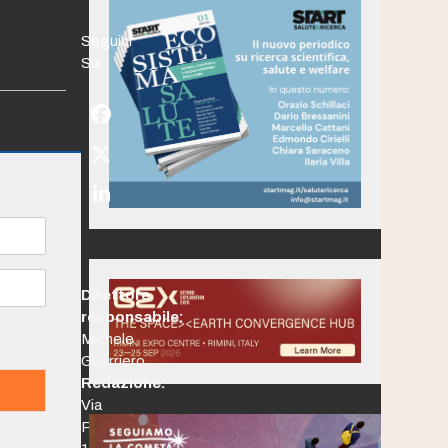
Seguici
Su:
Facebook
Twitter
(deprecated)
LinkedIn
Direttore
responsabile:
Michele
Guerriero
Redazione:
Via
Po,