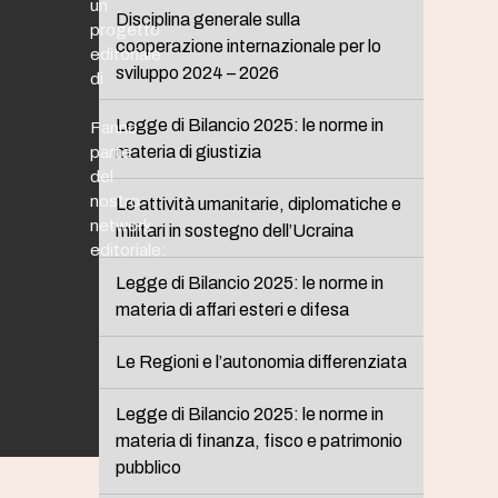
un
Disciplina generale sulla
progetto
cooperazione internazionale per lo
editoriale
sviluppo 2024 – 2026
di
Legge di Bilancio 2025: le norme in
Fanno
materia di giustizia
parte
del
nostro
Le attività umanitarie, diplomatiche e
network
militari in sostegno dell’Ucraina
editoriale:
Legge di Bilancio 2025: le norme in
materia di affari esteri e difesa
Le Regioni e l’autonomia differenziata
Legge di Bilancio 2025: le norme in
materia di finanza, fisco e patrimonio
pubblico