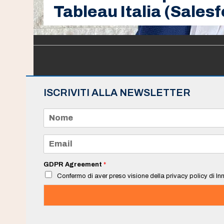
Tableau Italia (Sales
ISCRIVITI ALLA NEWSLETTER
N
o
m
e
E
*
m
a
i
GDPR Agreement
*
l
Confermo di aver preso visione della privacy policy di Inn
*