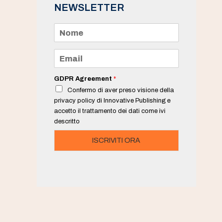
NEWSLETTER
N
o
m
e
E
*
m
a
i
GDPR Agreement
*
l
Confermo di aver preso visione della
*
privacy policy di Innovative Publishing e
accetto il trattamento dei dati come ivi
descritto
ISCRIVITI ORA