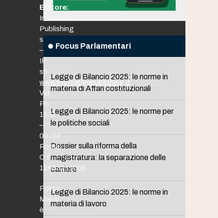
Editore:
Innovative
Publishing
srl
Focus Parlamentari
–
IP
srl
Legge di Bilancio 2025: le norme in
www.innovativepublishing.it
materia di Affari costituzionali
Via
Po,
Legge di Bilancio 2025: le norme per
16/B
le politiche sociali
–
00198
Dossier sulla riforma della
Roma
C.F.
magistratura: la separazione delle
12653211008
carriere
Policy
Legge di Bilancio 2025: le norme in
Maker
materia di lavoro
è