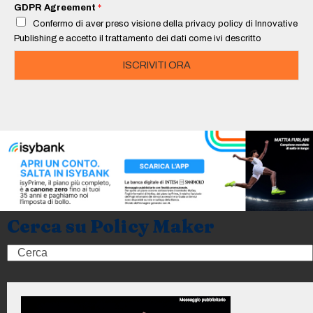
i
GDPR Agreement
*
l
Confermo di aver preso visione della privacy policy di Innovative
*
Publishing e accetto il trattamento dei dati come ivi descritto
ISCRIVITI ORA
Cerca su Policy Maker
Search