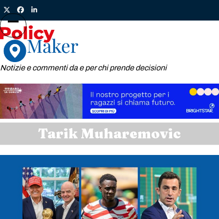
Skip
Twitter
Facebook
LinkedIn
to
content
Open
Close
mobile
mobile
menu
menu
Notizie e commenti da e per chi prende decisioni
Tarik Muharemovic