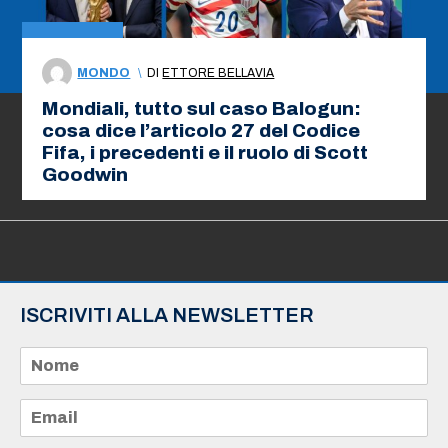
MONDO
\
DI
ETTORE BELLAVIA
Mondiali, tutto sul caso Balogun:
cosa dice l’articolo 27 del Codice
Fifa, i precedenti e il ruolo di Scott
Goodwin
ISCRIVITI ALLA NEWSLETTER
N
o
m
e
E
*
m
a