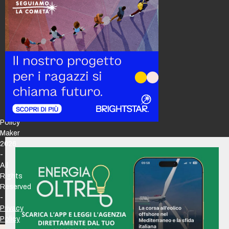
Policy
Maker
2026
-
All
Rights
Reserved
-
Privacy
Policy