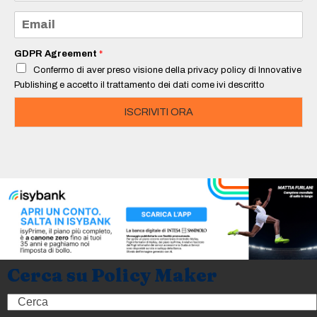
m
e
E
*
m
a
i
GDPR Agreement
*
l
Confermo di aver preso visione della privacy policy di Innovative
*
Publishing e accetto il trattamento dei dati come ivi descritto
ISCRIVITI ORA
Cerca su Policy Maker
Search