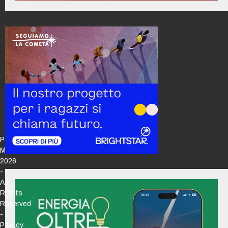
Policy
Maker
2026
-
All
Rights
Reserved
-
Privacy