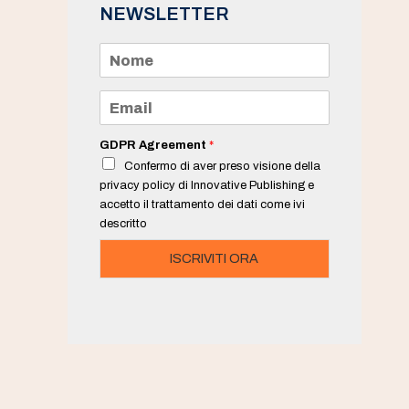
NEWSLETTER
N
o
m
e
E
*
m
a
i
GDPR Agreement
*
l
Confermo di aver preso visione della
*
privacy policy di Innovative Publishing e
accetto il trattamento dei dati come ivi
descritto
ISCRIVITI ORA