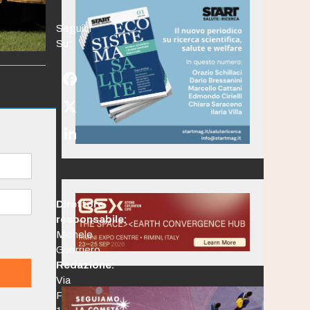
Seguici
Su:
Facebook
Twitter
(deprecated)
LinkedIn
Direttore
responsabile:
Michele
Guerriero
Redazione:
Via
Po,