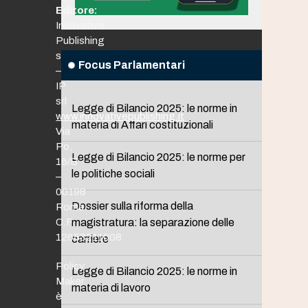
Editore:
Innovative
Publishing
srl
Focus Parlamentari
–
IP
srl
Legge di Bilancio 2025: le norme in
www.innovativepublishing.it
materia di Affari costituzionali
Via
Po,
Legge di Bilancio 2025: le norme per
16/B
le politiche sociali
–
00198
Dossier sulla riforma della
Roma
C.F.
magistratura: la separazione delle
12653211008
carriere
Policy
Legge di Bilancio 2025: le norme in
Maker
materia di lavoro
è