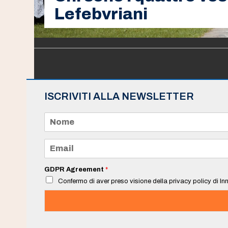
Lefebvriani
ISCRIVITI ALLA NEWSLETTER
N
o
m
e
E
*
m
a
i
GDPR Agreement
*
l
Confermo di aver preso visione della privacy policy di Inn
*