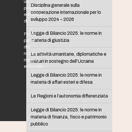
un
Disciplina generale sulla
progetto
cooperazione internazionale per lo
editoriale
sviluppo 2024 – 2026
di
Legge di Bilancio 2025: le norme in
Fanno
materia di giustizia
parte
del
nostro
Le attività umanitarie, diplomatiche e
network
militari in sostegno dell’Ucraina
editoriale:
Legge di Bilancio 2025: le norme in
materia di affari esteri e difesa
Le Regioni e l’autonomia differenziata
Legge di Bilancio 2025: le norme in
materia di finanza, fisco e patrimonio
pubblico