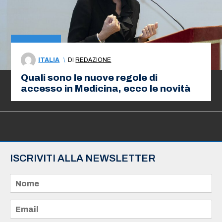
ITALIA
\
DI
REDAZIONE
Quali sono le nuove regole di
accesso in Medicina, ecco le novità
ISCRIVITI ALLA NEWSLETTER
N
o
m
e
E
*
m
a