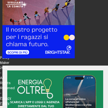
Policy
Maker
2026
-
All
Rights
Reserved
-
Privacy
Policy