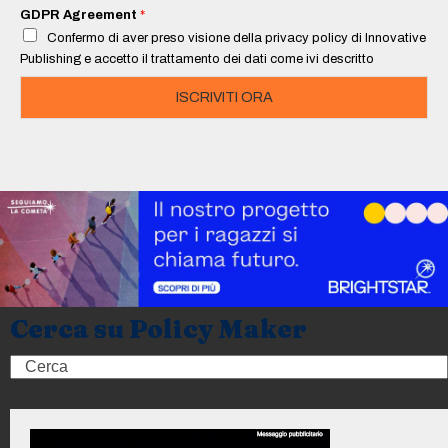
i
GDPR Agreement
*
l
Confermo di aver preso visione della privacy policy di Innovative
*
Publishing e accetto il trattamento dei dati come ivi descritto
ISCRIVITI ORA
Cerca su Policy Maker
Search