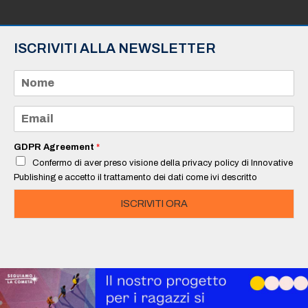
ISCRIVITI ALLA NEWSLETTER
N
o
m
e
E
*
m
a
i
GDPR Agreement
*
l
Confermo di aver preso visione della privacy policy di Innovative
*
Publishing e accetto il trattamento dei dati come ivi descritto
ISCRIVITI ORA