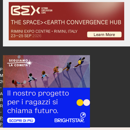
Policy
Maker
2026
-
All
Rights
Reserved
-
Privacy
Policy