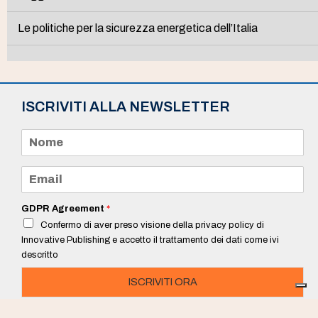
Le politiche per la sicurezza energetica dell’Italia
ISCRIVITI ALLA NEWSLETTER
N
o
m
e
E
*
m
a
i
GDPR Agreement
*
l
Confermo di aver preso visione della privacy policy di
*
Innovative Publishing e accetto il trattamento dei dati come ivi
descritto
ISCRIVITI ORA