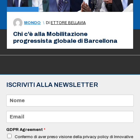
MONDO
\
DI
ETTORE BELLAVIA
Chi c’è alla Mobilitazione
progressista globale di Barcellona
ISCRIVITI ALLA NEWSLETTER
N
o
m
e
E
*
m
a
i
GDPR Agreement
*
l
Confermo di aver preso visione della privacy policy di Innovative
*