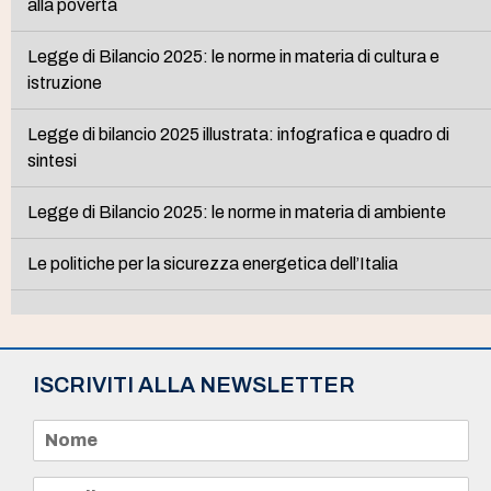
alla povertà
Legge di Bilancio 2025: le norme in materia di cultura e
istruzione
Legge di bilancio 2025 illustrata: infografica e quadro di
sintesi
Legge di Bilancio 2025: le norme in materia di ambiente
Le politiche per la sicurezza energetica dell’Italia
ISCRIVITI ALLA NEWSLETTER
N
o
m
e
E