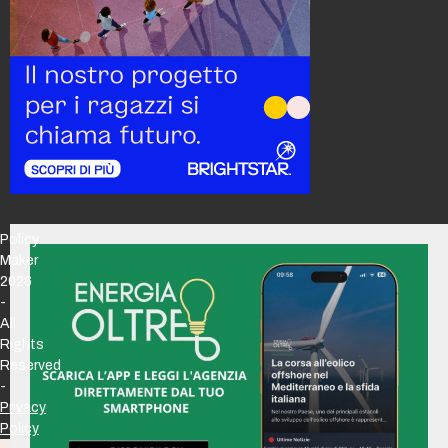
Policy
Maker
2026
-
All
Rights
Reserved
-
Privacy
Policy