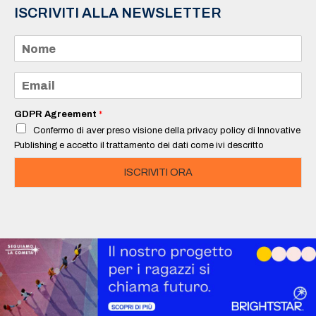
ISCRIVITI ALLA NEWSLETTER
N
o
m
e
E
*
m
a
i
GDPR Agreement
*
l
Confermo di aver preso visione della privacy policy di Innovative
*
Publishing e accetto il trattamento dei dati come ivi descritto
ISCRIVITI ORA