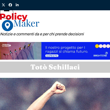
Skip
Twitter
Facebook
LinkedIn
to
content
Open
Close
mobile
mobile
menu
menu
Notizie e commenti da e per chi prende decisioni
Totò Schillaci