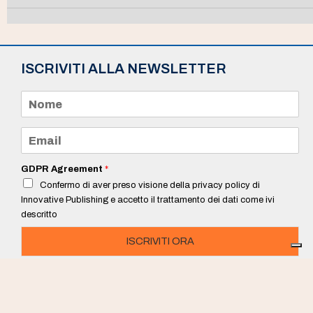
ISCRIVITI ALLA NEWSLETTER
N
o
m
e
E
*
m
a
i
GDPR Agreement
*
l
Confermo di aver preso visione della privacy policy di
*
Innovative Publishing e accetto il trattamento dei dati come ivi
descritto
ISCRIVITI ORA