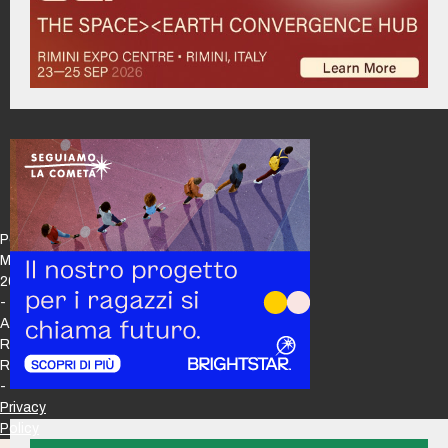
Policy
Maker
2026
-
All
Rights
Reserved
-
Privacy
Policy