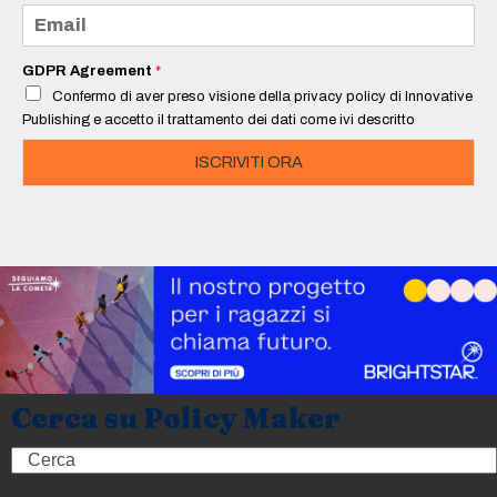
e
E
*
m
a
i
GDPR Agreement
*
l
Confermo di aver preso visione della privacy policy di Innovative
*
Publishing e accetto il trattamento dei dati come ivi descritto
ISCRIVITI ORA
Cerca su Policy Maker
Search