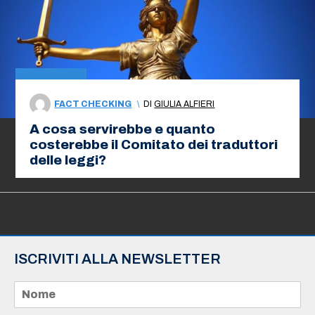
FACT CHECKING
\
DI
GIULIA ALFIERI
A cosa servirebbe e quanto
costerebbe il Comitato dei traduttori
delle leggi?
ISCRIVITI ALLA NEWSLETTER
N
o
m