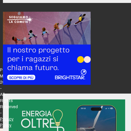
Policy
Maker
2026
-
All
Rights
Reserved
-
Privacy
Policy