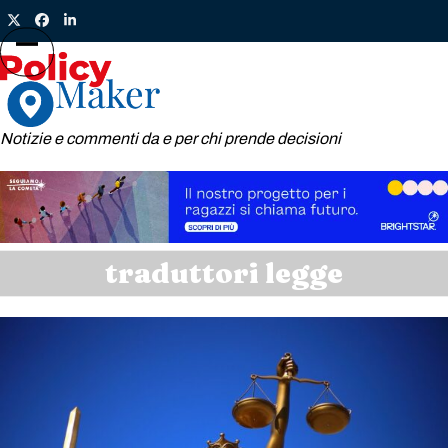
Skip
Twitter
Facebook
LinkedIn
to
content
Open
Close
mobile
mobile
menu
menu
Notizie e commenti da e per chi prende decisioni
traduttori legge