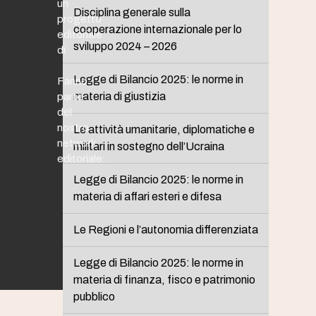
un
Disciplina generale sulla
progetto
cooperazione internazionale per lo
editoriale
sviluppo 2024 – 2026
di
Legge di Bilancio 2025: le norme in
Fanno
materia di giustizia
parte
del
nostro
Le attività umanitarie, diplomatiche e
network
militari in sostegno dell’Ucraina
editoriale:
Legge di Bilancio 2025: le norme in
materia di affari esteri e difesa
Le Regioni e l’autonomia differenziata
Legge di Bilancio 2025: le norme in
materia di finanza, fisco e patrimonio
pubblico