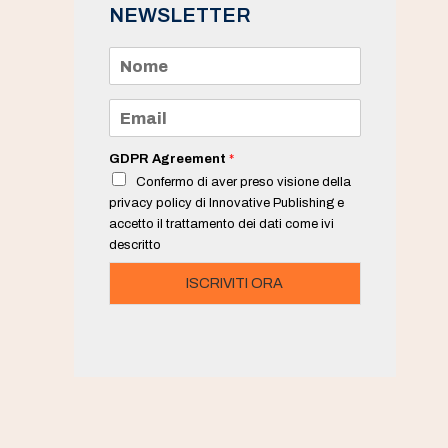
NEWSLETTER
N
o
m
e
E
*
m
a
i
GDPR Agreement
*
l
Confermo di aver preso visione della
*
privacy policy di Innovative Publishing e
accetto il trattamento dei dati come ivi
descritto
ISCRIVITI ORA