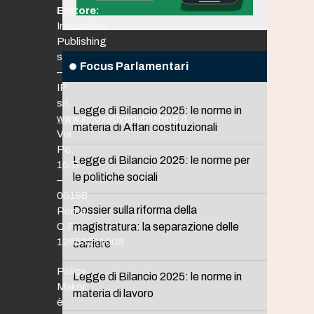
Editore:
Innovative
Publishing
srl
Focus Parlamentari
–
IP
srl
Legge di Bilancio 2025: le norme in
www.innovativepublishing.it
materia di Affari costituzionali
Via
Po,
Legge di Bilancio 2025: le norme per
16/B
le politiche sociali
–
00198
Dossier sulla riforma della
Roma
C.F.
magistratura: la separazione delle
12653211008
carriere
Policy
Legge di Bilancio 2025: le norme in
Maker
materia di lavoro
è