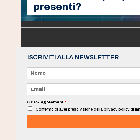
presenti?
ISCRIVITI ALLA NEWSLETTER
N
o
m
e
E
*
m
a
i
GDPR Agreement
*
l
Confermo di aver preso visione della privacy policy di Inn
*