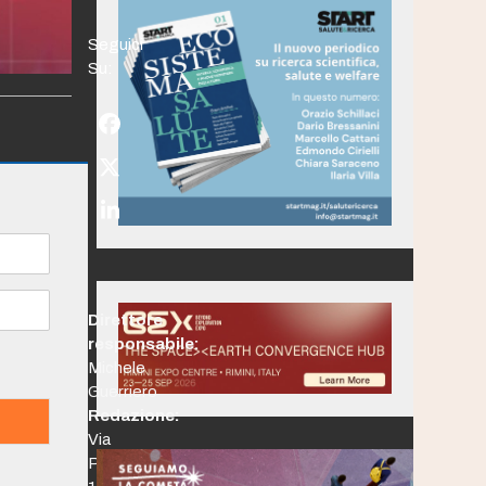
Seguici
Su:
Facebook
Twitter
(deprecated)
LinkedIn
Direttore
responsabile:
Michele
Guerriero
Redazione:
Via
Po,