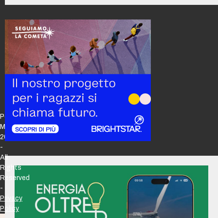
Policy
Maker
2026
-
All
Rights
Reserved
-
Privacy
Policy