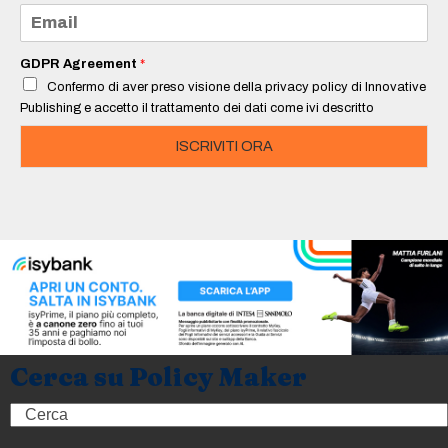
e
E
*
m
a
i
GDPR Agreement
*
l
Confermo di aver preso visione della privacy policy di Innovative
*
Publishing e accetto il trattamento dei dati come ivi descritto
ISCRIVITI ORA
Cerca su Policy Maker
Search