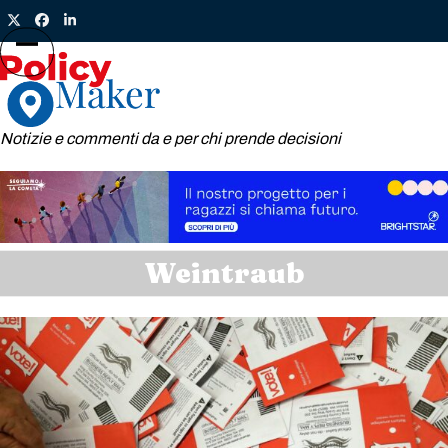
Skip
Twitter
Facebook
LinkedIn
to
content
Open
Close
mobile
mobile
menu
menu
Notizie e commenti da e per chi prende decisioni
Weintraub