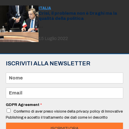
ITALIA
Crisi, il problema non è Draghi ma la
qualità della politica
…
15 Luglio 2022
ISCRIVITI ALLA NEWSLETTER
N
o
m
e
E
*
m
a
i
GDPR Agreement
*
l
Confermo di aver preso visione della privacy policy di Innovative
*
Publishing e accetto il trattamento dei dati come ivi descritto
ISCRIVITI ORA