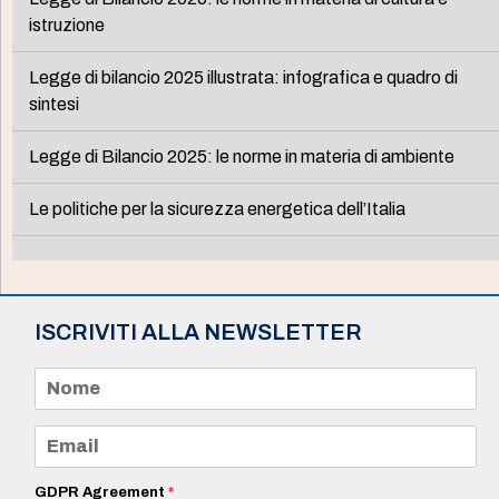
istruzione
Legge di bilancio 2025 illustrata: infografica e quadro di
sintesi
Legge di Bilancio 2025: le norme in materia di ambiente
Le politiche per la sicurezza energetica dell’Italia
ISCRIVITI ALLA NEWSLETTER
N
o
m
e
E
*
m
a
i
GDPR Agreement
*