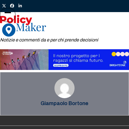
Skip
Twitter
Facebook
LinkedIn
to
content
Open
Close
mobile
mobile
menu
menu
Notizie e commenti da e per chi prende decisioni
Giampaolo Bortone