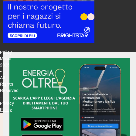
Policy
Maker
2026
-
All
Rights
Reserved
-
Privacy
Policy