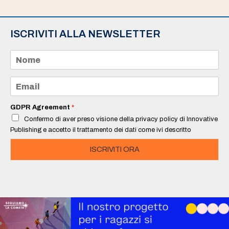
ISCRIVITI ALLA NEWSLETTER
N
o
m
e
E
*
m
a
i
GDPR Agreement
*
l
Confermo di aver preso visione della privacy policy di Innovative
*
Publishing e accetto il trattamento dei dati come ivi descritto
ISCRIVITI ORA