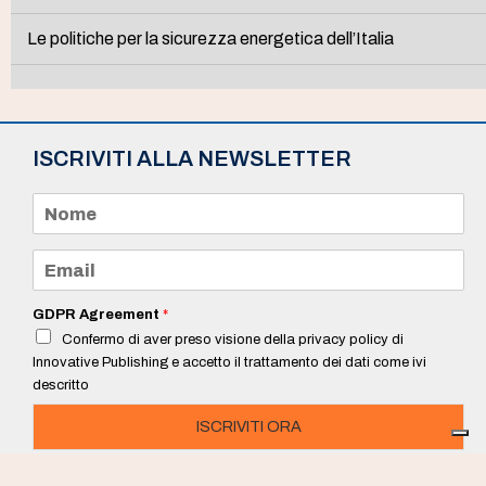
Le politiche per la sicurezza energetica dell’Italia
ISCRIVITI ALLA NEWSLETTER
N
o
m
e
E
*
m
a
i
GDPR Agreement
*
l
Confermo di aver preso visione della privacy policy di
*
Innovative Publishing e accetto il trattamento dei dati come ivi
descritto
ISCRIVITI ORA