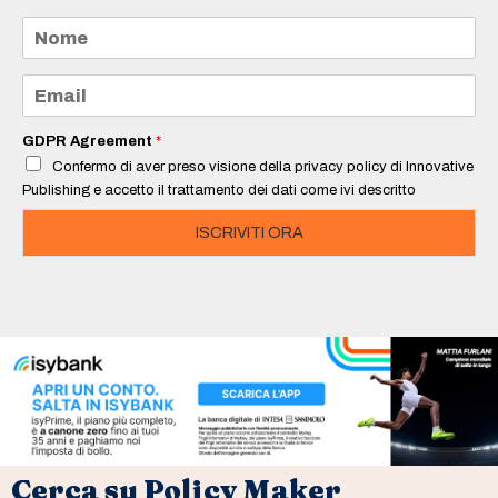
N
o
m
e
E
*
m
a
i
GDPR Agreement
*
l
Confermo di aver preso visione della privacy policy di Innovative
*
Publishing e accetto il trattamento dei dati come ivi descritto
ISCRIVITI ORA
Cerca su Policy Maker