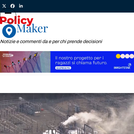
Skip
Twitter
Facebook
LinkedIn
to
content
Open
Close
mobile
mobile
menu
menu
Notizie e commenti da e per chi prende decisioni