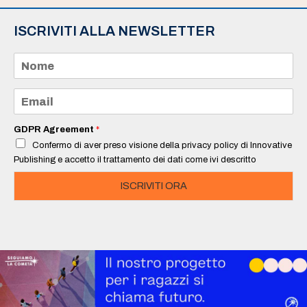
ISCRIVITI ALLA NEWSLETTER
N
o
m
e
E
*
m
a
i
GDPR Agreement
*
l
Confermo di aver preso visione della privacy policy di Innovative
*
Publishing e accetto il trattamento dei dati come ivi descritto
ISCRIVITI ORA