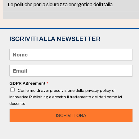
Le politiche per la sicurezza energetica dell’Italia
ISCRIVITI ALLA NEWSLETTER
N
o
m
e
E
*
m
a
i
GDPR Agreement
*
l
Confermo di aver preso visione della privacy policy di
*
Innovative Publishing e accetto il trattamento dei dati come ivi
descritto
ISCRIVITI ORA