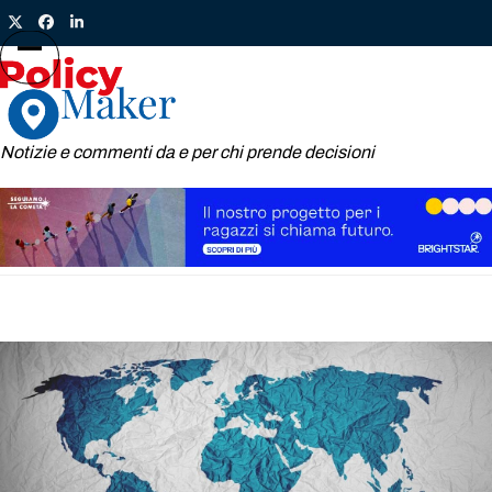
Skip
Twitter
Facebook
LinkedIn
to
content
Open
Close
mobile
mobile
menu
menu
Notizie e commenti da e per chi prende decisioni