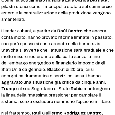
Come ha sottolineato l’analista
Luis Carlos Battista
,
pilastri storici come il monopolio statale sul commercio
estero e la centralizzazione della produzione vengono
smantellati.
I leader cubani, a partire da
Raúl Castro
che ancora
conta molto, hanno provato riforme limitate in passato,
che però spesso si sono arenate nella burocrazia.
Stavolta si avverte che l’attuazione sarà graduale e che
molte misure resteranno sulla carta senza la fine
dell’embargo energetico e finanziario imposto dagli
Stati Uniti da gennaio. Blackout di 20 ore, crisi
energetica drammatica e servizi collassati hanno
aggravato una situazione già critica da cinque anni.
Trump
e il suo Segretario di Stato
Rubio
mantengono
la linea della “massima pressione” per cambiare il
sistema, senza escludere nemmeno l’opzione militare.
Nel frattempo,
Raúl Guillermo Rodríguez Castro
,