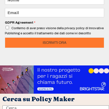
o
m
e
E
*
m
a
i
GDPR Agreement
*
l
Confermo di aver preso visione della privacy policy di Innovative
*
Publishing e accetto il trattamento dei dati come ivi descritto
ISCRIVITI ORA
Cerca su Policy Maker
Search