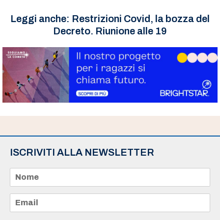
Leggi anche:
Restrizioni Covid, la bozza del
Decreto. Riunione alle 19
ISCRIVITI ALLA NEWSLETTER
N
o
m
e
E
*
m
a