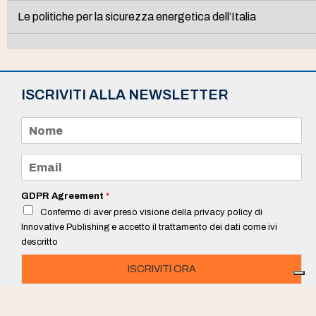
Le politiche per la sicurezza energetica dell’Italia
ISCRIVITI ALLA NEWSLETTER
N
o
m
e
E
*
m
a
i
GDPR Agreement
*
l
Confermo di aver preso visione della privacy policy di
*
Innovative Publishing e accetto il trattamento dei dati come ivi
descritto
ISCRIVITI ORA