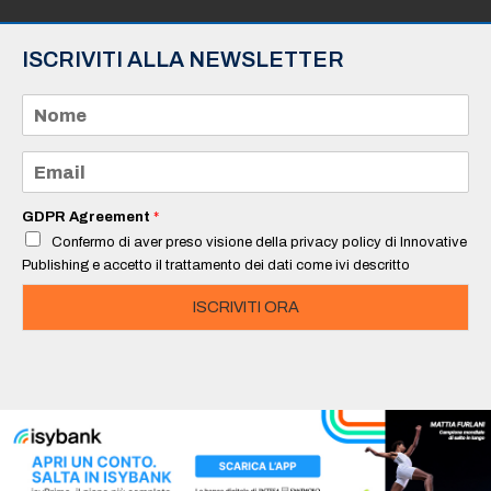
ISCRIVITI ALLA NEWSLETTER
N
o
m
e
E
*
m
a
i
GDPR Agreement
*
l
Confermo di aver preso visione della privacy policy di Innovative
*
Publishing e accetto il trattamento dei dati come ivi descritto
ISCRIVITI ORA