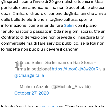
gli sprechi come l’invio di 20 giornalisti e tecnici in Usa
per le elezioni americane, ma non è accettabile che con
quasi 2 miliardi di euro di canone degli italiani che arriva
dalle bollette elettriche si taglino cultura, sport e
informazione, come intende fare
Salini
con il piano
tenuto nascosto passato in Cda nei giorni scorsi. C’è un
Contratto di Servizio che non prevede di inseguire la tv
commerciale ma di fare servizio pubblico, se la Rai non
lo rispetta non può più ricevere il canone”.
Fabrizio Salini: Giù le mani da Rai Storia –
Firma la petizione!
https://t.co/0kjb3w20rR
via
@ChangeItalia
— Michele Anzaldi (@Michele_Anzaldi)
October 27, 2020
Intanto è partita una
petizione
su
Change.org
, contro la