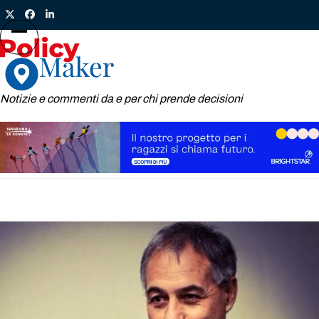
Skip
Twitter
Facebook
LinkedIn
to
content
Open
Close
mobile
mobile
menu
menu
Notizie e commenti da e per chi prende decisioni