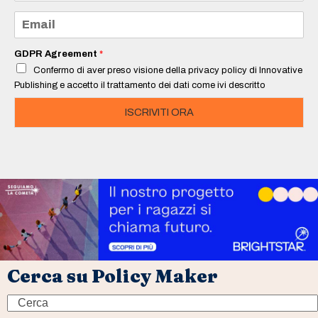
m
e
E
*
m
a
i
GDPR Agreement
*
l
Confermo di aver preso visione della privacy policy di Innovative
*
Publishing e accetto il trattamento dei dati come ivi descritto
ISCRIVITI ORA
Cerca su Policy Maker
Search