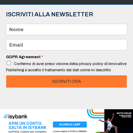
ISCRIVITI ALLA NEWSLETTER
N
o
m
e
E
*
m
a
i
GDPR Agreement
*
l
Confermo di aver preso visione della privacy policy di Innovative
*
Publishing e accetto il trattamento dei dati come ivi descritto
ISCRIVITI ORA