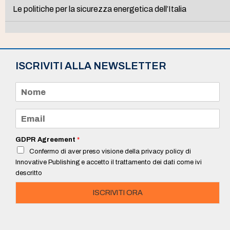
Le politiche per la sicurezza energetica dell’Italia
ISCRIVITI ALLA NEWSLETTER
N
o
m
e
E
*
m
a
i
GDPR Agreement
*
l
Confermo di aver preso visione della privacy policy di
*
Innovative Publishing e accetto il trattamento dei dati come ivi
descritto
ISCRIVITI ORA