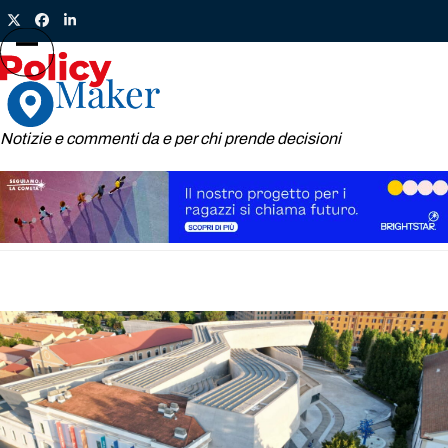
Skip
Twitter
Facebook
LinkedIn
to
content
Open
Close
mobile
mobile
menu
menu
Notizie e commenti da e per chi prende decisioni