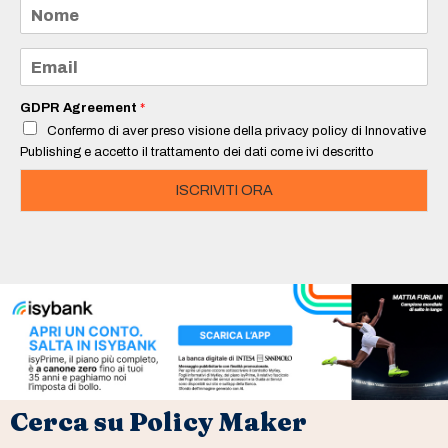
N
o
m
e
E
*
m
a
i
GDPR Agreement
*
l
Confermo di aver preso visione della privacy policy di Innovative
*
Publishing e accetto il trattamento dei dati come ivi descritto
ISCRIVITI ORA
Cerca su Policy Maker