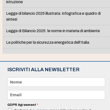
istruzione
Legge di bilancio 2025 illustrata: infografica e quadro di
sintesi
Legge di Bilancio 2025: le norme in materia di ambiente
Le politiche per la sicurezza energetica dell’Italia
ISCRIVITI ALLA NEWSLETTER
N
o
m
e
E
*
m
a
i
GDPR Agreement
*
l