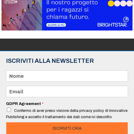
ISCRIVITI ALLA NEWSLETTER
N
o
m
e
E
*
m
a
i
GDPR Agreement
*
l
Confermo di aver preso visione della privacy policy di Innovative
*
Publishing e accetto il trattamento dei dati come ivi descritto
ISCRIVITI ORA