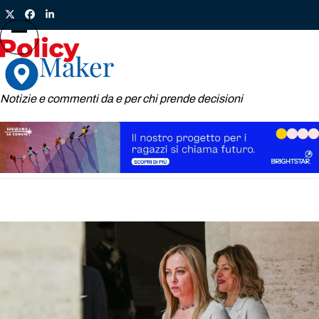
Skip
Twitter
Facebook
LinkedIn
to
content
Open
Close
mobile
mobile
menu
menu
Notizie e commenti da e per chi prende decisioni