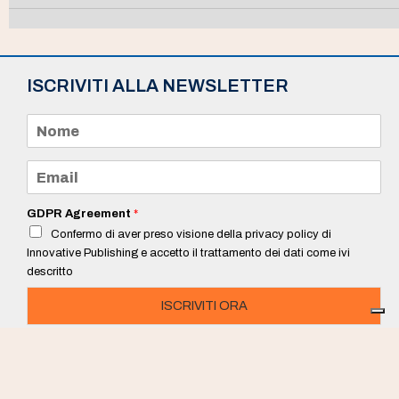
ISCRIVITI ALLA NEWSLETTER
N
o
m
e
E
*
m
a
i
GDPR Agreement
*
l
Confermo di aver preso visione della privacy policy di
*
Innovative Publishing e accetto il trattamento dei dati come ivi
descritto
ISCRIVITI ORA