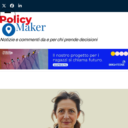
Skip
Twitter
Facebook
LinkedIn
to
content
Open
Close
mobile
mobile
menu
menu
Notizie e commenti da e per chi prende decisioni