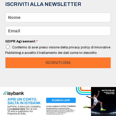
ISCRIVITI ALLA NEWSLETTER
N
o
m
e
E
*
m
a
i
GDPR Agreement
*
l
Confermo di aver preso visione della privacy policy di Innovative
*
Publishing e accetto il trattamento dei dati come ivi descritto
ISCRIVITI ORA