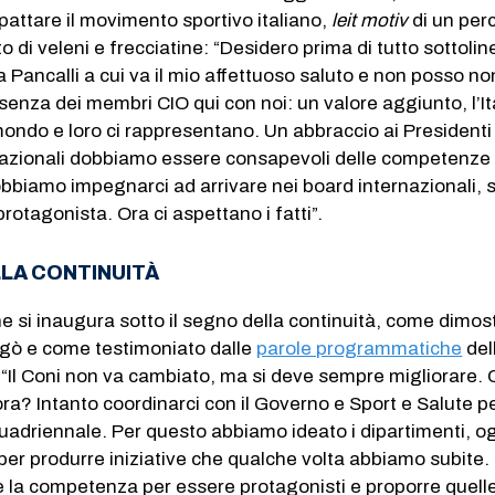
pattare il movimento sportivo italiano,
leit motiv
di un per
rto di veleni e frecciatine: “Desidero prima di tutto sottolin
a Pancalli a cui va il mio affettuoso saluto e non posso no
esenza dei membri CIO qui con noi: un valore aggiunto, l’It
ondo e loro ci rappresentano. Un abbraccio ai Presidenti 
nazionali dobbiamo essere consapevoli delle competenze
bbiamo impegnarci ad arrivare nei board internazionali, 
protagonista. Ora ci aspettano i fatti”.
LA CONTINUITÀ
 si inaugura sotto il segno della continuità, come dimos
agò e come testimoniato dalle
parole programmatiche
del
 “Il Coni non va cambiato, ma si deve sempre migliorare.
ra? Intanto coordinarci con il Governo e Sport e Salute p
uadriennale. Per questo abbiamo ideato i dipartimenti, o
 per produrre iniziative che qualche volta abbiamo subite.
e la competenza per essere protagonisti e proporre quell