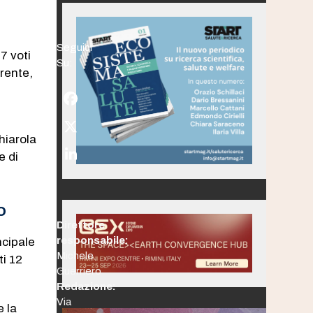
Seguici
7 voti
Su:
rrente,
,
Facebook
Twitter
hiarola
(deprecated)
e di
LinkedIn
O
Direttore
responsabile:
ncipale
Michele
ti 12
Guerriero
Redazione:
Via
e la