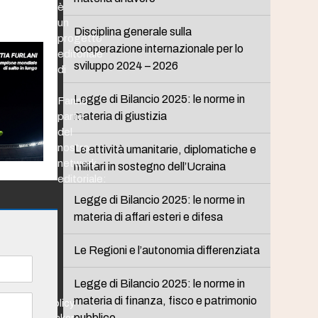
è
un
Disciplina generale sulla
progetto
cooperazione internazionale per lo
editoriale
sviluppo 2024 – 2026
di
Legge di Bilancio 2025: le norme in
Fanno
materia di giustizia
parte
del
nostro
Le attività umanitarie, diplomatiche e
network
militari in sostegno dell’Ucraina
editoriale:
Legge di Bilancio 2025: le norme in
materia di affari esteri e difesa
Le Regioni e l’autonomia differenziata
Legge di Bilancio 2025: le norme in
materia di finanza, fisco e patrimonio
Policy
pubblico