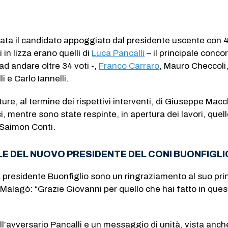
ntata il candidato appoggiato dal presidente uscente con 4
i in lizza erano quelli di
Luca Pancalli
– il principale conco
ad andare oltre 34 voti -,
Franco Carraro
, Mauro Checcoli
i e Carlo Iannelli.
ture, al termine dei rispettivi interventi, di Giuseppe Macc
, mentre sono state respinte, in apertura dei lavori, quell
Saimon Conti.
LE DEL NUOVO PRESIDENTE DEL CONI BUONFIGLI
 presidente Buonfiglio sono un ringraziamento al suo pri
Malagò: “Grazie Giovanni per quello che hai fatto in ques
ll’avversario Pancalli e un messaggio di unità, vista anch