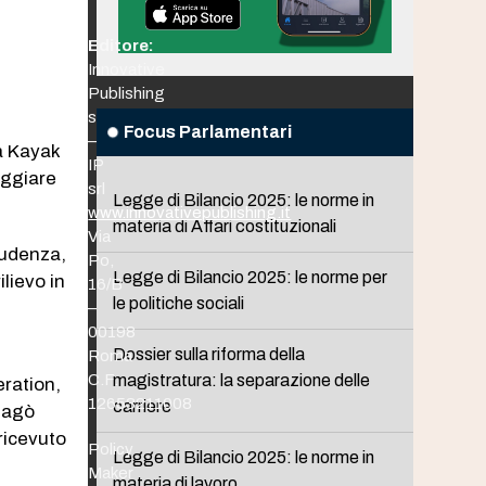
Editore:
Innovative
Publishing
srl
e
Focus Parlamentari
–
oa Kayak
IP
eggiare
srl
Legge di Bilancio 2025: le norme in
www.innovativepublishing.it
materia di Affari costituzionali
Via
prudenza,
Po,
Legge di Bilancio 2025: le norme per
lievo in
16/B
le politiche sociali
–
00198
Dossier sulla riforma della
Roma
C.F.
magistratura: la separazione delle
eration,
12653211008
carriere
alagò
ricevuto
Policy
Legge di Bilancio 2025: le norme in
Maker
materia di lavoro