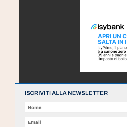
ISCRIVITI ALLA NEWSLETTER
N
o
m
e
E
*
m