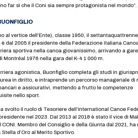
ono far sì che il Coni sia sempre protagonista nel mondo”.
 BUONFIGLIO
o al vertice dell’Ente), classe 1950, il settantaquattrenn
 è dal 2005 il presidente della Federazione Italiana Can
carriera sportiva nella canoa giovanissimo, arrivando a gar
 di Montréal 1976 nella gara del K-4 1 000 m.
rriera agonistica, Buonfiglio completa gli studi in giuris
rea in diritto, e intraprende un percorso manageriale di ri
bancari e assicurativi, mettendo a frutto le competenze
isite nello sport.
a svolto il ruolo di Tesoriere dell’International Canoe Fed
esidente nel 2023. Dal 2013 al 2018 è stato il vice di M
l CONI. Membro del Consiglio e della Giunta dal 2021, ha 
a Stella d’Oro al Merito Sportivo.