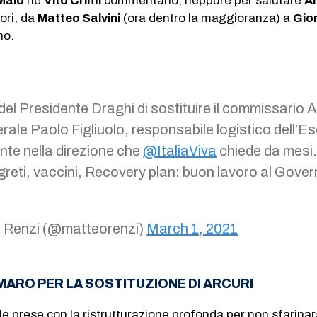
 Maio
né
Vito Crimi
commentano, neppure per salutare
Ar
tori, da
Matteo Salvini
(ora dentro la maggioranza) a
Gio
no.
del Presidente Draghi di sostituire il commissario A
erale Paolo Figliuolo, responsabile logistico dell’Es
nte nella direzione che
@ItaliaViva
chiede da mesi
greti, vaccini, Recovery plan: buon lavoro al Gove
 Renzi (@matteorenzi)
March 1, 2021
MARO PER LA SOSTITUZIONE DI ARCURI
alle prese con la ristrutturazione profonda per non sfarinars