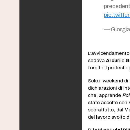
preceden
pic.twit
L’avvicendamento
sedeva
Arcuri
e
G
fornito il pretesto
Solo il weekend di
dichiarazioni di i
che, apprende
Pol
state accolte con 
soprattutto, dal M
del lavoro svolto 