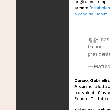
negli ultimi tempi 
armate (
ne abbiam
a capo dei Servizi
.
++ Rimos
Generale 
president
— Matteo 
Curcio
,
Gabrielli
Arcuri
nella lotta 
e ai volontari” av
Senato. E infatti ec
Nei palazzi lo chi