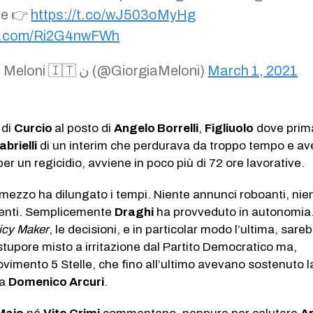
te 👉
https://t.co/wJ503oMyHg
ter.com/Ri2G4nwFWh
— Giorgia Meloni 🇮🇹 ن (@GiorgiaMeloni)
March 1, 2021
 di
Curcio
al posto di
Angelo Borrelli
,
Figliuolo
dove prim
abrielli
di un interim che perdurava da troppo tempo e av
 per un regicidio, avviene in poco più di 72 ore lavorative.
 mezzo ha dilungato i tempi. Niente annunci roboanti, nie
ntenti. Semplicemente
Draghi
ha provveduto in autonomia
icy Maker
, le decisioni, e in particolar modo l’ultima, sare
stupore misto a irritazione dal Partito Democratico ma,
ovimento 5 Stelle, che fino all’ultimo avevano sostenuto 
da
Domenico Arcuri
.