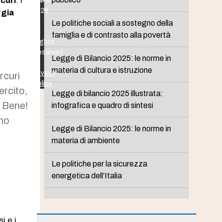
curi
. I
Maker
2026
rgia
-
Le politiche sociali a sostegno della
All
famiglia e di contrasto alla povertà
Rights
Reserved
Legge di Bilancio 2025: le norme in
-
materia di cultura e istruzione
Privacy
rcuri
Policy
ercito,
Legge di bilancio 2025 illustrata:
. Bene!
infografica e quadro di sintesi
rno
Legge di Bilancio 2025: le norme in
materia di ambiente
Le politiche per la sicurezza
energetica dell’Italia
i e i