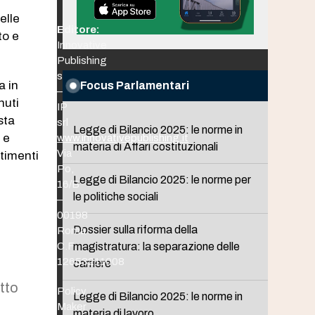
elle
Editore:
to e
Innovative
Publishing
srl
a in
Focus Parlamentari
–
nuti
IP
sta
srl
Legge di Bilancio 2025: le norme in
 e
www.innovativepublishing.it
materia di Affari costituzionali
Via
stimenti
Po,
Legge di Bilancio 2025: le norme per
16/B
le politiche sociali
–
00198
Dossier sulla riforma della
Roma
C.F.
magistratura: la separazione delle
12653211008
carriere
etto
Policy
Legge di Bilancio 2025: le norme in
Maker
materia di lavoro