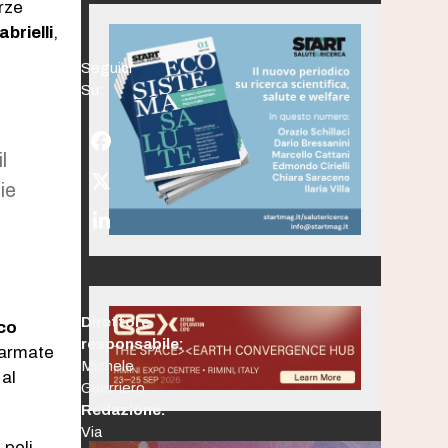
orze
brielli
,
Seguici
Su:
Facebook
l
Twitter
ie
(deprecated)
LinkedIn
Direttore
co
responsabile:
e armate
Michele
 al
Guerriero
Redazione:
Via
 peli