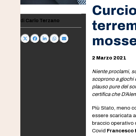
Curcio,
Carlo Terzano
terrem
moss
2 Marzo 2021
Niente proclami, sol
scoprono a giochi c
plauso pure del sol
certifica che D’Alem
Più Stato, meno co
essere scaricata a
braccio operativo
Covid
Francesco F