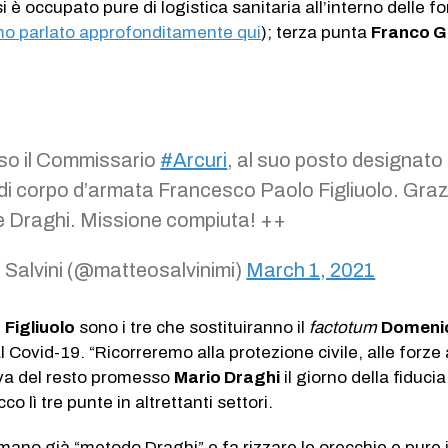
si è occupato pure di logistica sanitaria all’interno delle f
o parlato approfonditamente qui
); terza punta
Franco Ga
so il Commissario
#Arcuri
, al suo posto designato i
di corpo d’armata Francesco Paolo Figliuolo. Graz
e Draghi. Missione compiuta! ++
Salvini (@matteosalvinimi)
March 1, 2021
e
Figliuolo
sono i tre che sostituiranno il
factotum
Domeni
al Covid-19. “Ricorreremo alla protezione civile, alle forz
eva del resto promesso
Mario Draghi
il giorno della fiducia
co lì tre punte in altrettanti settori.
amano già “metodo Draghi” e fa rizzare le orecchie e pure i