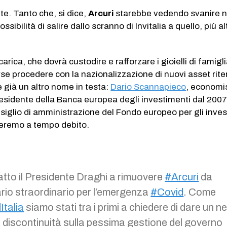
ente. Tanto che, si dice,
Arcuri
starebbe vedendo svanire n
sibilità di salire dallo scranno di Invitalia a quello, più al
arica, che dovrà custodire e rafforzare i gioielli di famigli
orse procedere con la nazionalizzazione di nuovi asset rite
e già un altro nome in testa:
Dario Scannapieco
, economi
esidente della Banca europea degli investimenti dal 2007
siglio di amministrazione del Fondo europeo per gli inve
leremo a tempo debito.
atto il Presidente Draghi a rimuovere
#Arcuri
da
io straordinario per l’emergenza
#Covid
. Come
Italia
siamo stati tra i primi a chiedere di dare un n
i discontinuità sulla pessima gestione del governo