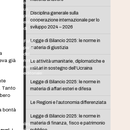
è
un
Disciplina generale sulla
progetto
cooperazione internazionale per lo
editoriale
sviluppo 2024 – 2026
di
Legge di Bilancio 2025: le norme in
Fanno
materia di giustizia
parte
a
del
eva già
nostro
Le attività umanitarie, diplomatiche e
network
militari in sostegno dell’Ucraina
editoriale:
nte
Legge di Bilancio 2025: le norme in
. Tanto
materia di affari esteri e difesa
bbero
Le Regioni e l’autonomia differenziata
la bontà
Legge di Bilancio 2025: le norme in
materia di finanza, fisco e patrimonio
Policy
pubblico