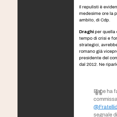
Il repulisti è evid
medesime ore la pos
ambito, di Cdp.
Draghi
per quella c
tempo di crisi e f
strategici, avrebb
romano già vicepr
presidente del con
dal 2012. Ne ripar
Bene ha f
commissar
@Fratellid
segnale d