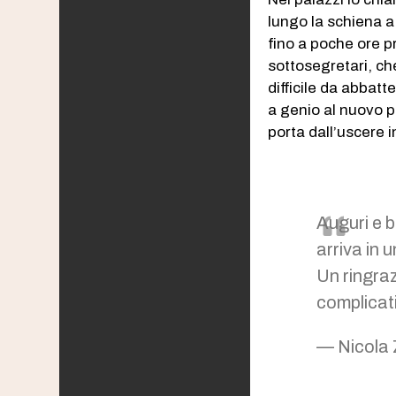
lungo la schiena a p
fino a poche ore p
sottosegretari, c
difficile da abbat
a genio al nuovo p
porta dall’uscere i
Auguri e 
arriva in 
Un ringra
complicati
— Nicola 