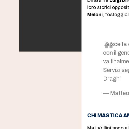
Difatti né
Luigi Di
loro storici opposi
Meloni
, festeggia
La scelta 
con il gen
va finalme
Servizi se
Draghi
— Matteo
CHI MASTICA A
Ma i grillini sono 