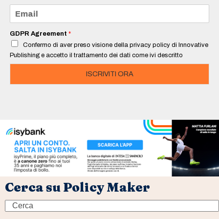
e
E
*
m
a
i
GDPR Agreement
*
l
Confermo di aver preso visione della privacy policy di Innovative
*
Publishing e accetto il trattamento dei dati come ivi descritto
ISCRIVITI ORA
Cerca su Policy Maker
Search