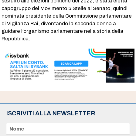
seguito alle elezioni politiche del 2022, è stata eletta
capogruppo del Movimento 5 Stelle al Senato, quindi
nominata presidente della Commissione parlamentare
di Vigilanza Rai, diventando la seconda donna a
guidare l’organismo parlamentare nella storia della
Repubblica.
ISCRIVITI ALLA NEWSLETTER
N
o
m