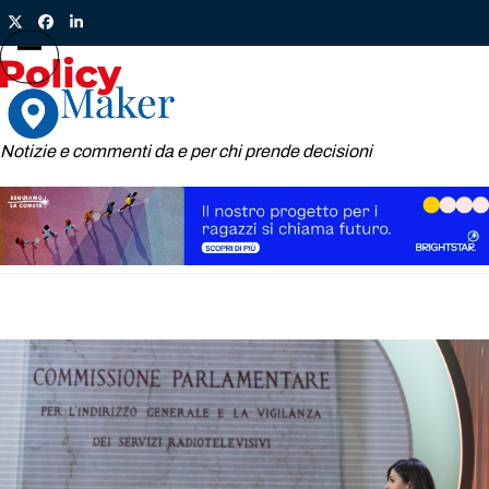
Skip
Twitter
Facebook
LinkedIn
to
content
Open
Close
mobile
mobile
menu
menu
Notizie e commenti da e per chi prende decisioni