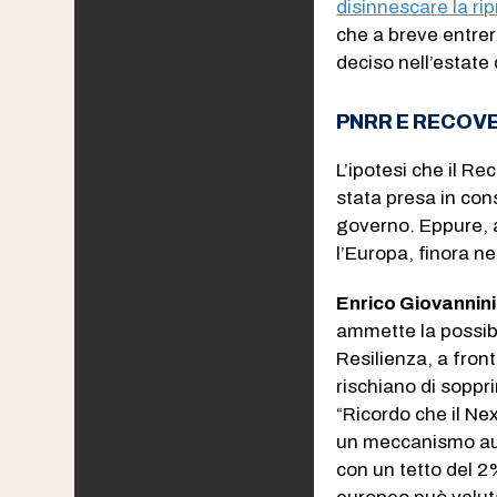
disinnescare la ri
che a breve entrer
deciso nell’estate
PNRR E RECOVE
L’ipotesi che il R
stata presa in con
governo. Eppure, a
l’Europa, finora ne
Enrico Giovannini
ammette la possibi
Resilienza, a fron
rischiano di soppr
“Ricordo che il Ne
un meccanismo auto
con un tetto del 2%