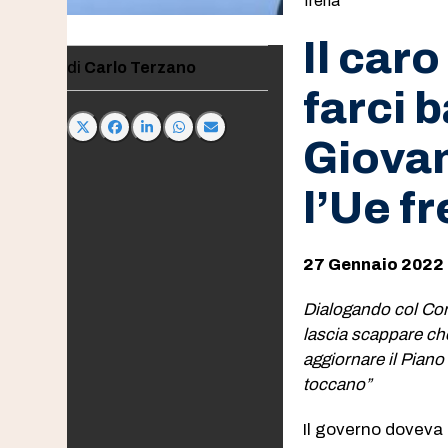
frena
Il caro
Carlo Terzano
farci 
Giovan
l’Ue f
27 Gennaio 2022
Dialogando col Corri
lascia scappare che
aggiornare il Piano
toccano”
Il governo doveva d