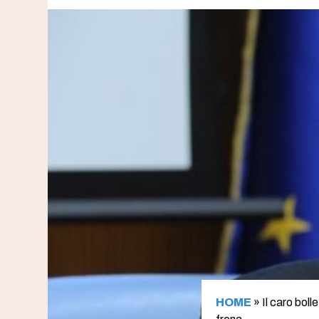
HOME
»
Il caro boll