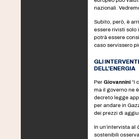
europeo può valuta
nazionali. Vedrem
Subito, però, è arr
essere rivisti sol
potrà essere consi
caso servissero più
GLI INTERVENT
DELL’ENERGIA
Per
Giovannini
“I 
ma il governo ne è
decreto legge appr
per andare in Gaz
dei prezzi di aggi
In un’intervista al
sostenibili osserva