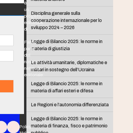
è
un
Disciplina generale sulla
progetto
cooperazione internazionale per lo
editoriale
sviluppo 2024 – 2026
di
Legge di Bilancio 2025: le norme in
Fanno
materia di giustizia
parte
del
nostro
Le attività umanitarie, diplomatiche e
network
militari in sostegno dell’Ucraina
editoriale:
Legge di Bilancio 2025: le norme in
materia di affari esteri e difesa
Le Regioni e l’autonomia differenziata
Legge di Bilancio 2025: le norme in
materia di finanza, fisco e patrimonio
Policy
pubblico