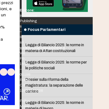
i prezzi
ioni, e
Editore:
e un
Innovative
Publishing
srl
10%
Focus Parlamentari
–
IP
 a
srl
Legge di Bilancio 2025: le norme in
www.innovativepublishing.it
materia di Affari costituzionali
Via
Po,
Legge di Bilancio 2025: le norme per
16/B
le politiche sociali
–
00198
Dossier sulla riforma della
Roma
C.F.
magistratura: la separazione delle
12653211008
carriere
Policy
Legge di Bilancio 2025: le norme in
Maker
materia di lavoro