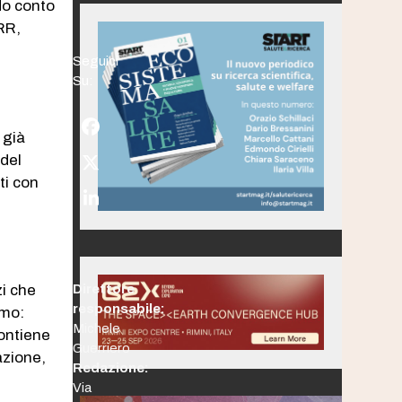
do conto
RR,
Seguici
Su:
Facebook
 già
 del
Twitter
ti con
(deprecated)
LinkedIn
zi che
Direttore
responsabile:
umo:
Michele
contiene
Guerriero
azione,
Redazione:
Via