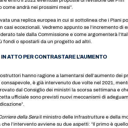
re entro il 2022 eventuali proposte di revisione dei Pnrr
o come andrà nei prossimi mesi”.
ivata una replica europea in cui si sottolinea che i Piani 
o in casi eccezionali. Vedremo appunto se l’incremento di 
derato tale dalla Commissione e come argomenterà l’Ital
 fondi o spostarli da un progetto ad altri.
I IN ATTO PER CONTRASTARE L’AUMENTO
costruttori hanno ragione a lamentarsi dell’aumento dei pr
 consapevole, è già intervenuto due volte nel 2021, ment
ovato dal Consiglio dei ministri la scorsa settimana e ch
zetta ufficiale sono previsti nuovi meccanismi di adegua
udicazione”.
Corriere della Sera
il ministro delle Infrastrutture e della mo
 che l’intervento avviene su due aspetti: “Il primo è quello