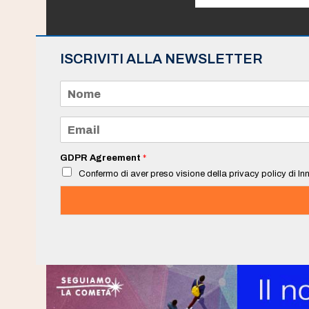
ISCRIVITI ALLA NEWSLETTER
N
o
m
e
E
*
m
a
i
GDPR Agreement
*
l
Confermo di aver preso visione della privacy policy di Inn
*