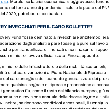
presa
. Morale: se la crisi economica si aggravasse, tenen
emo nel terzo anno di pandemia, i soldi e le poste del PN
 del 2020, potrebbero non bastare.
RY INVECCHIATI PER IL CARO BOLLETTE?
ecovery Fund fosse destinato a invecchiare anzitempo, era
siderazione dagli analisti e pare fosse già pure sul tavolo
nche per tranquillizzare i mercati e non inasprire i rappor
ssun ministro l’aveva ufficializzata. Finora, appunto.
,
ministro delle Infrastrutture e della mobilità sostenibili,
lità di attuare variazioni al Piano Nazionale di Ripresa e
te del caro energia e dell’aumento generalizzato dei prez
imere qualsiasi segnale di ripresa e propensione al cons
xt generation Eu, come il resto del bilancio europeo, giù 
matico di revisione annuale delle risorse legato all’infl
. Inoltre, se ricorrono condizioni eccezionali, il Consiglio