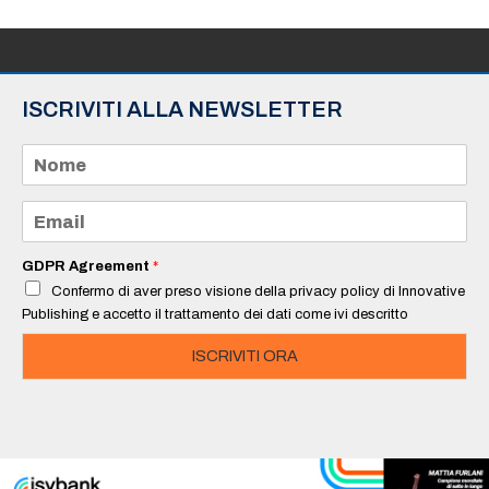
ISCRIVITI ALLA NEWSLETTER
N
o
m
e
E
*
m
a
i
GDPR Agreement
*
l
Confermo di aver preso visione della privacy policy di Innovative
*
Publishing e accetto il trattamento dei dati come ivi descritto
ISCRIVITI ORA