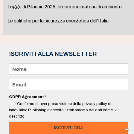
Legge di Bilancio 2025: le norme in materia di ambiente
Le politiche per la sicurezza energetica dell’Italia
ISCRIVITI ALLA NEWSLETTER
N
o
m
e
E
*
m
a
i
GDPR Agreement
*
l
Confermo di aver preso visione della privacy policy di
*
Innovative Publishing e accetto il trattamento dei dati come ivi
descritto
ISCRIVITI ORA