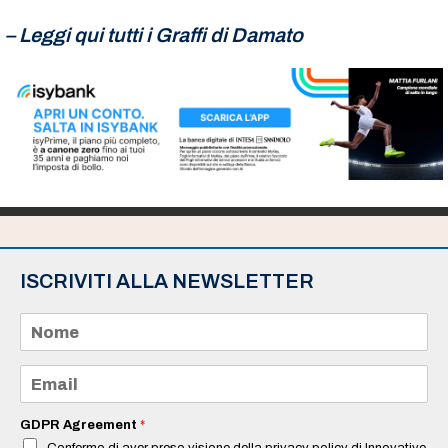
– Leggi qui tutti i
Graffi di Damato
ISCRIVITI ALLA NEWSLETTER
N
o
m
e
E
*
m
a
i
GDPR Agreement
*
l