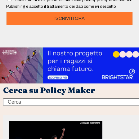
Confermo di aver preso visione della privacy policy di Innovative
*
Publishing e accetto il trattamento dei dati come ivi descritto
ISCRIVITI ORA
Cerca su Policy Maker
Search