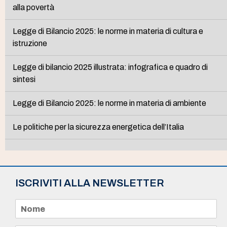
alla povertà
Legge di Bilancio 2025: le norme in materia di cultura e
istruzione
Legge di bilancio 2025 illustrata: infografica e quadro di
sintesi
Legge di Bilancio 2025: le norme in materia di ambiente
Le politiche per la sicurezza energetica dell’Italia
ISCRIVITI ALLA NEWSLETTER
N
o
m