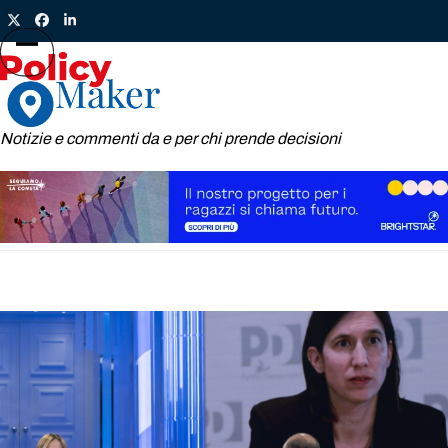
Skip
Twitter
Facebook
LinkedIn
to
content
Open
Close
mobile
mobile
menu
menu
Notizie e commenti da e per chi prende decisioni