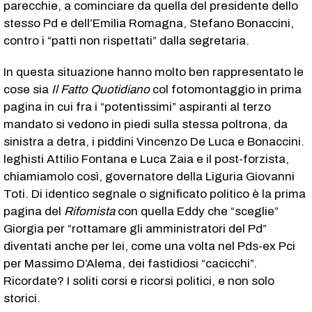
parecchie, a cominciare da quella del presidente dello
stesso Pd e dell’Emilia Romagna, Stefano Bonaccini,
contro i “patti non rispettati” dalla segretaria.
In questa situazione hanno molto ben rappresentato le
cose sia
Il Fatto Quotidiano
col fotomontaggio in prima
pagina in cui fra i “potentissimi” aspiranti al terzo
mandato si vedono in piedi sulla stessa poltrona, da
sinistra a detra, i piddini Vincenzo De Luca e Bonaccini.
leghisti Attilio Fontana e Luca Zaia e il post-forzista,
chiamiamolo così, governatore della Liguria Giovanni
Toti. Di identico segnale o significato politico è la prima
pagina del
Rifomista
con quella Eddy che “sceglie”
Giorgia per “rottamare gli amministratori del Pd”
diventati anche per lei, come una volta nel Pds-ex Pci
per Massimo D’Alema, dei fastidiosi “cacicchi”.
Ricordate? I soliti corsi e ricorsi politici, e non solo
storici.