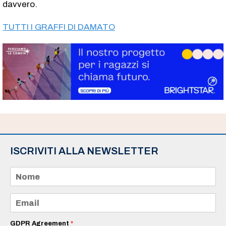
davvero.
TUTTI I GRAFFI DI DAMATO
ISCRIVITI ALLA NEWSLETTER
N
o
m
e
E
*
m
a
i
GDPR Agreement
*