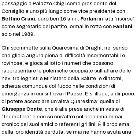
passaggio a Palazzo Chigi come presidente del
Consiglio e uno più lungo come vice presidente con
Bettino Craxi
, durò ben 16 anni.
Forlani
infatti “risorse”
come segretario del partito, ormai in rotta con
Fanfani
,
solo nel 1989.
Chi scommette sulla Quaresima di Draghi, nel senso
che gliela augura piena di difficoltà insormontabili e
rovinose, e gioca al lotto i numeri che possono
rappresentare le polemiche scoppiate sull’affare delle
nevi tra leghisti e Ministero della Salute, e dintorni,
scherza comunque col fuoco nelle condizioni di
emergenza in cui si trova il Paese. E si illude, a dir poco,
di potere accorciare un’altra Quaresima: quella di
Giuseppe Conte
, che è alle prese anche in veste di
“federatore” e non so cos’altro col problema ormai
cronico dei suoi amici o referenti grillini. È il problema
della loro identità perduta, se mai ne hanno avuta una