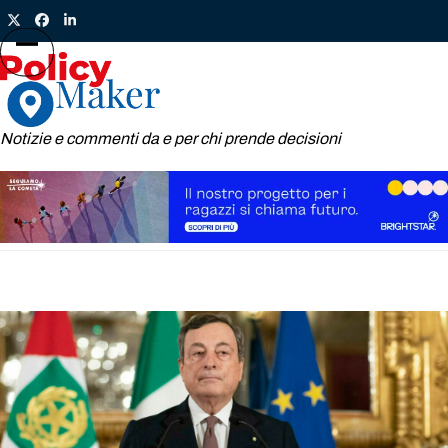
Skip
Twitter
Facebook
LinkedIn
to
content
Open
Close
mobile
mobile
menu
menu
Notizie e commenti da e per chi prende decisioni