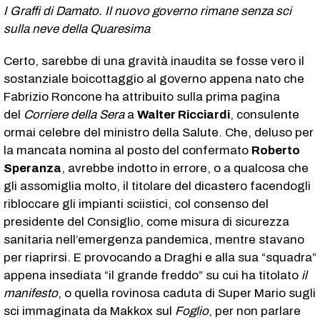
I Graffi di Damato. Il nuovo governo rimane senza sci
sulla neve della Quaresima
Certo, sarebbe di una gravità inaudita se fosse vero il
sostanziale boicottaggio al governo appena nato che
Fabrizio Roncone ha attribuito sulla prima pagina
del
Corriere della Sera
a
Walter Ricciardi
, consulente
ormai celebre del ministro della Salute. Che, deluso per
la mancata nomina al posto del confermato
Roberto
Speranza
, avrebbe indotto in errore, o a qualcosa che
gli assomiglia molto, il titolare del dicastero facendogli
ribloccare gli impianti sciistici, col consenso del
presidente del Consiglio, come misura di sicurezza
sanitaria nell’emergenza pandemica, mentre stavano
per riaprirsi. E provocando a Draghi e alla sua “squadra”
appena insediata “il grande freddo” su cui ha titolato
il
manifesto
, o quella rovinosa caduta di Super Mario sugli
sci immaginata da Makkox sul
Foglio
, per non parlare