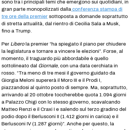
sono tra i principali temi che emergono sui quotidiani, in
gran parte monopolizzati dalla
conferenza stampa di
tre ore della premier
sottoposta a domande soprattutto
di stretta attualità, dal rientro di Cecilia Sala a Musk,
fino a Trump.
Per
Libero
la premier “ha spiegato il piano per chiudere
la legislatura e tornare a vincere le elezioni”. Forse, al
momento, il traguardo più abbordabile è quello
sottolineato dal
Giornale
, con una data cerchiata in
rosso. “Tra meno di tre mesi il governo guidato da
Giorgia Meloni supererà il Moro III e il Prodi I,
piazzandosi al quinto posto di sempre. Ma, soprattutto,
arrivando al 20 ottobre toccherebbe quota 1.094 giorni
a Palazzo Chigi con lo stesso governo, scavalcando
Matteo Renzi e il Craxi I e salendo sul terzo gradino del
podio dopo il Berlusconi II (1.412 giorni in carica) e il
Berlusconi IV (1.287 giorni)”. Anche per questo, la