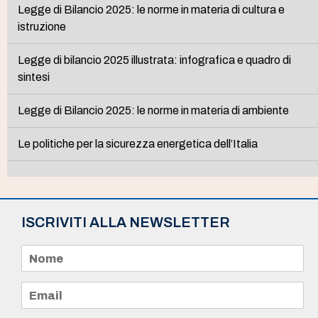
Legge di Bilancio 2025: le norme in materia di cultura e
istruzione
Legge di bilancio 2025 illustrata: infografica e quadro di
sintesi
Legge di Bilancio 2025: le norme in materia di ambiente
Le politiche per la sicurezza energetica dell’Italia
ISCRIVITI ALLA NEWSLETTER
N
o
m
e
E
*
m
a