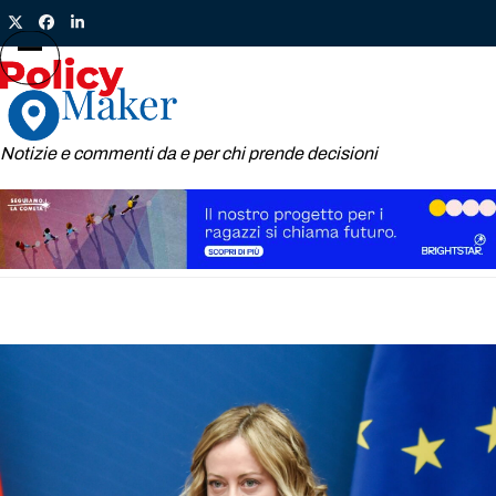
Skip
Twitter
Facebook
LinkedIn
to
content
Open
Close
mobile
mobile
menu
menu
Notizie e commenti da e per chi prende decisioni