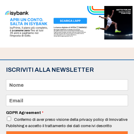
ISCRIVITI ALLA NEWSLETTER
N
o
m
e
E
*
m
a
i
GDPR Agreement
*
l
Confermo di aver preso visione della privacy policy di Innovative
*
Publishing e accetto il trattamento dei dati come ivi descritto