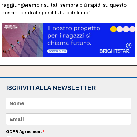
raggiungeremo risultati sempre più rapidi su questo
dossier centrale per il futuro italiano”.
ISCRIVITI ALLA NEWSLETTER
N
o
m
e
E
*
m
a
i
GDPR Agreement
*
l