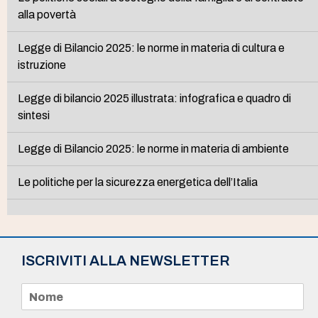
alla povertà
Legge di Bilancio 2025: le norme in materia di cultura e
istruzione
Legge di bilancio 2025 illustrata: infografica e quadro di
sintesi
Legge di Bilancio 2025: le norme in materia di ambiente
Le politiche per la sicurezza energetica dell’Italia
ISCRIVITI ALLA NEWSLETTER
N
o
m