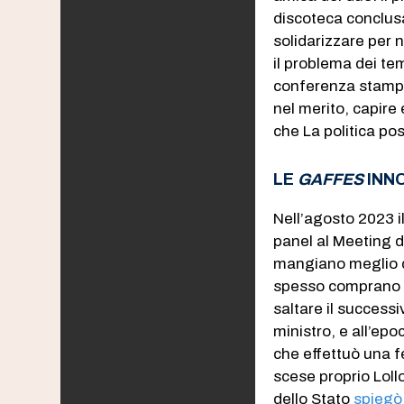
discoteca conclusa
solidarizzare per 
il problema dei tem
conferenza stampa 
nel merito, capir
che La politica pos
LE
GAFFES
INNO
Nell’agosto 2023 il
panel al Meeting d
mangiano meglio de
spesso comprano 
saltare il success
ministro, e all’ep
che effettuò una f
scese proprio Loll
dello Stato
spiegò