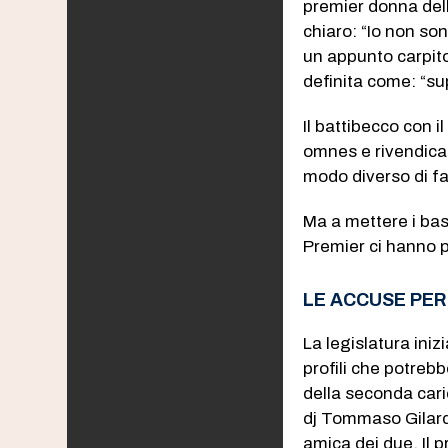
premier donna dell
chiaro: “Io non son
un appunto carpito
definita come: “su
Il battibecco con 
omnes e rivendicar
modo diverso di fa
Ma a mettere i bas
Premier ci hanno pe
LE ACCUSE PER
La legislatura iniz
profili che potreb
della seconda caric
dj Tommaso Gilard
amica dei due. Il