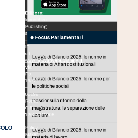
Editore:
Innovative
Publishing
srl
Focus Parlamentari
–
IP
srl
Legge di Bilancio 2025: le norme in
www.innovativepublishing.it
materia di Affari costituzionali
Via
Po,
Legge di Bilancio 2025: le norme per
16/B
le politiche sociali
–
00198
Dossier sulla riforma della
Roma
C.F.
magistratura: la separazione delle
12653211008
carriere
SOLO
Policy
Legge di Bilancio 2025: le norme in
Maker
materia di lavoro