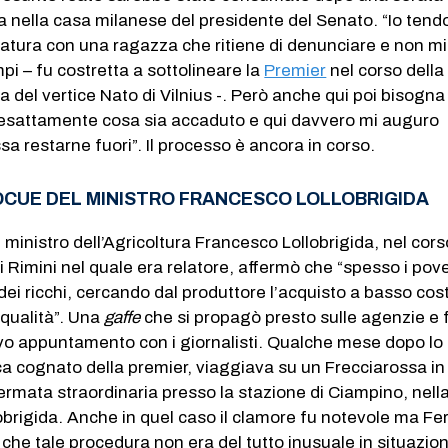
 nella casa milanese del presidente del Senato. “Io tend
natura con una ragazza che ritiene di denunciare e non m
pi – fu costretta a sottolineare la
Premier
nel corso della
del vertice Nato di Vilnius -. Però anche qui poi bisogn
e esattamente cosa sia accaduto e qui davvero mi auguro
sa restarne fuori”. Il processo è ancora in corso.
CUE DEL MINISTRO FRANCESCO LOLLOBRIGIDA
 ministro dell’Agricoltura Francesco Lollobrigida, nel cors
i Rimini nel quale era relatore, affermò che “spesso i pove
i ricchi, cercando dal produttore l’acquisto a basso cos
qualità”. Una
gaffe
che si propagò presto sulle agenzie e 
ivo appuntamento con i giornalisti. Qualche mese dopo lo
oca cognato della premier, viaggiava su un Frecciarossa in 
ermata straordinaria presso la stazione di Ciampino, nell
obrigida. Anche in quel caso il clamore fu notevole ma Fe
che tale procedura non era del tutto inusuale in situazion