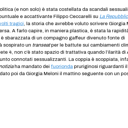
politica (e non solo) è stata costellata da scandali sessuali
puntuale e accattivante Filippo Ceccarelli su
La Repubbli
volti tragici
, la storia che avrebbe voluto scrivere Giorgia
sa. A farlo capire, in maniera plastica, è stata la rapidit
i è sbarazzata di un compagno gaffeur divenuto fonte di
à sospirato un
transeat
per le battute sui cambiamenti cli
Rete 4, non c’è stato spazio di trattativa quando l’ilarità d
to connotati sessualizzanti. La coppia è scoppiata, infa
 notizia
ha mandato dei
fuorionda
pruriginosi riguardanti il
to poi da Giorgia Meloni il mattino seguente con un po