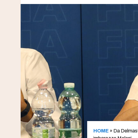
HOME
»
Da Delmastr