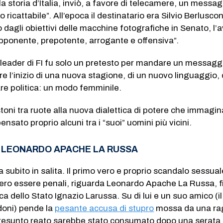
a storia d’Italia, inviò, a favore di telecamere, un messa
o ricattabile”. All’epoca il destinatario era Silvio Berluscon
 dagli obiettivi delle macchine fotografiche in Senato, l’
pponente, prepotente, arrogante e offensiva”.
il leader di FI fu solo un pretesto per mandare un messagg
e l’inizio di una nuova stagione, di un nuovo linguaggio, 
re politica: un modo femminile.
toni tra ruote alla nuova dialettica di potere che immagin
nsato proprio alcuni tra i “suoi” uomini più vicini.
 LEONARDO APACHE LA RUSSA
ia subito in salita. Il primo vero e proprio scandalo sessual
bero essere penali, riguarda Leonardo Apache La Russa, fi
a dello Stato Ignazio Larussa. Su di lui e un suo amico (il
oni) pende la
pesante accusa di stupro
mossa da una ra
 presunto reato sarebbe stato consumato dopo una serata 