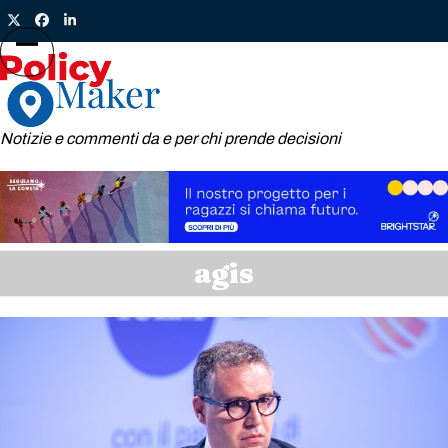
Skip
Twitter
Facebook
LinkedIn
to
content
Open
Close
mobile
mobile
menu
menu
Notizie e commenti da e per chi prende decisioni
agis