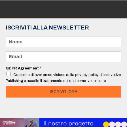
ISCRIVITI ALLA NEWSLETTER
N
o
m
e
E
*
m
a
i
GDPR Agreement
*
l
Confermo di aver preso visione della privacy policy di Innovative
*
Publishing e accetto il trattamento dei dati come ivi descritto
ISCRIVITI ORA