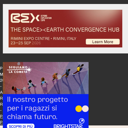
Policy
Maker
2026
-
All
Rights
Reserved
-
Privacy
Policy