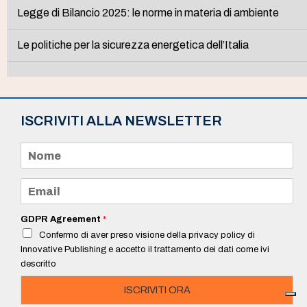
Legge di Bilancio 2025: le norme in materia di ambiente
Le politiche per la sicurezza energetica dell’Italia
ISCRIVITI ALLA NEWSLETTER
N
o
m
e
E
*
m
a
i
GDPR Agreement
*
l
Confermo di aver preso visione della privacy policy di
*
Innovative Publishing e accetto il trattamento dei dati come ivi
descritto
ISCRIVITI ORA