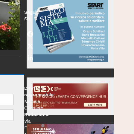
Seguici
Su:
Facebook
Twitter
(deprecated)
LinkedIn
Direttore
responsabile:
Michele
Guerriero
Redazione:
Via
Po,