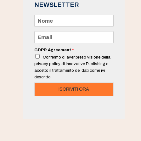
NEWSLETTER
N
o
m
e
E
*
m
a
i
GDPR Agreement
*
l
Confermo di aver preso visione della
*
privacy policy di Innovative Publishing e
accetto il trattamento dei dati come ivi
descritto
ISCRIVITI ORA