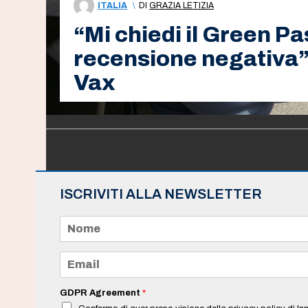
ITALIA
\
DI
GRAZIA LETIZIA
“Mi chiedi il Green P
recensione negativa”
Vax
ISCRIVITI ALLA NEWSLETTER
N
o
m
e
E
*
m
a
i
GDPR Agreement
*
l