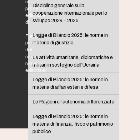
un
Disciplina generale sulla
progetto
cooperazione internazionale per lo
editoriale
sviluppo 2024 – 2026
di
Legge di Bilancio 2025: le norme in
Fanno
materia di giustizia
parte
del
nostro
Le attività umanitarie, diplomatiche e
network
militari in sostegno dell’Ucraina
editoriale:
Legge di Bilancio 2025: le norme in
materia di affari esteri e difesa
Le Regioni e l’autonomia differenziata
Legge di Bilancio 2025: le norme in
materia di finanza, fisco e patrimonio
pubblico