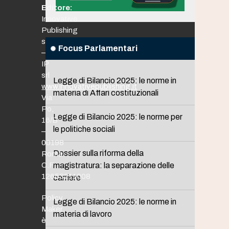
Editore:
Innovative
Publishing
srl
Focus Parlamentari
–
IP
srl
Legge di Bilancio 2025: le norme in
www.innovativepublishing.it
materia di Affari costituzionali
Via
Po,
Legge di Bilancio 2025: le norme per
16/B
le politiche sociali
–
00198
Dossier sulla riforma della
Roma
C.F.
magistratura: la separazione delle
12653211008
carriere
Policy
Legge di Bilancio 2025: le norme in
Maker
materia di lavoro
è