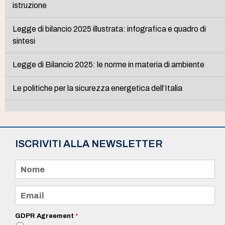
istruzione
Legge di bilancio 2025 illustrata: infografica e quadro di
sintesi
Legge di Bilancio 2025: le norme in materia di ambiente
Le politiche per la sicurezza energetica dell’Italia
ISCRIVITI ALLA NEWSLETTER
N
o
m
e
E
*
m
a
i
GDPR Agreement
*
l