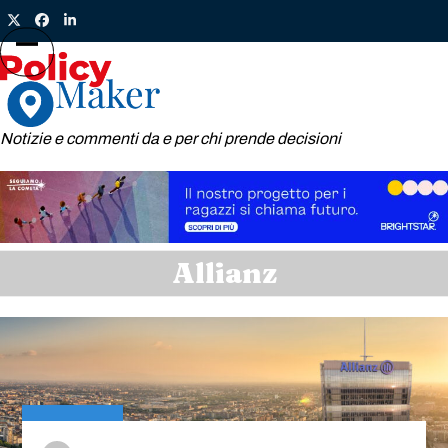
Skip
Twitter
Facebook
LinkedIn
to
content
Open
Close
mobile
mobile
menu
menu
Notizie e commenti da e per chi prende decisioni
Allianz