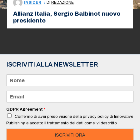
INSIDER
\
DI
REDAZIONE
Allianz Italia, Sergio Balbinot nuovo
presidente
ISCRIVITI ALLA NEWSLETTER
N
o
m
e
E
*
m
a
i
GDPR Agreement
*
l
Confermo di aver preso visione della privacy policy di Innovative
*
Publishing e accetto il trattamento dei dati come ivi descritto
ISCRIVITI ORA