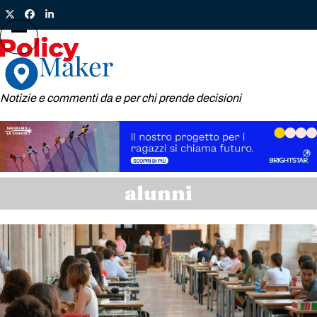
Skip
Twitter
Facebook
LinkedIn
to
content
Open
Close
mobile
mobile
menu
menu
Notizie e commenti da e per chi prende decisioni
alunni