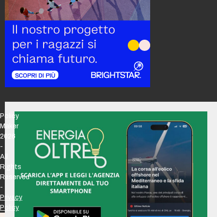
Policy
Maker
2026
-
All
Rights
Reserved
-
Privacy
Policy