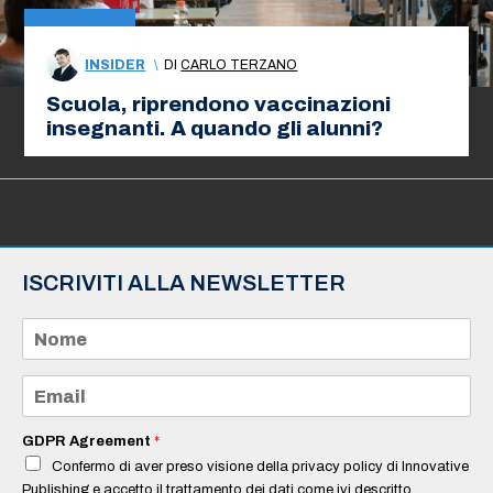
INSIDER
\
DI
CARLO TERZANO
Scuola, riprendono vaccinazioni
insegnanti. A quando gli alunni?
ISCRIVITI ALLA NEWSLETTER
N
o
m
e
E
*
m
a
i
GDPR Agreement
*
l
Confermo di aver preso visione della privacy policy di Innovative
*
Publishing e accetto il trattamento dei dati come ivi descritto