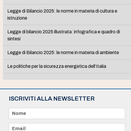
Legge di Bilancio 2025: le norme in materia di cultura e
istruzione
Legge di bilancio 2025 illustrata: infografica e quadro di
sintesi
Legge di Bilancio 2025: le norme in materia di ambiente
Le politiche per la sicurezza energetica dell’Italia
ISCRIVITI ALLA NEWSLETTER
N
o
m
e
E
*
m