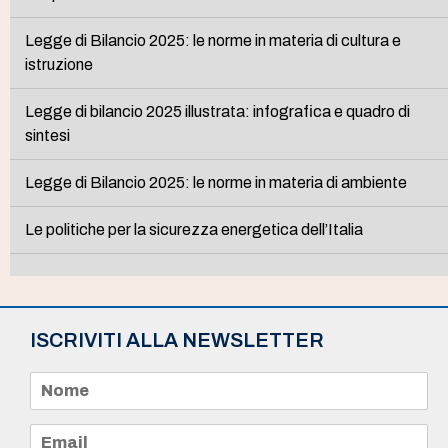
Legge di Bilancio 2025: le norme in materia di cultura e
istruzione
Legge di bilancio 2025 illustrata: infografica e quadro di
sintesi
Legge di Bilancio 2025: le norme in materia di ambiente
Le politiche per la sicurezza energetica dell’Italia
ISCRIVITI ALLA NEWSLETTER
N
o
m
e
E
*
m