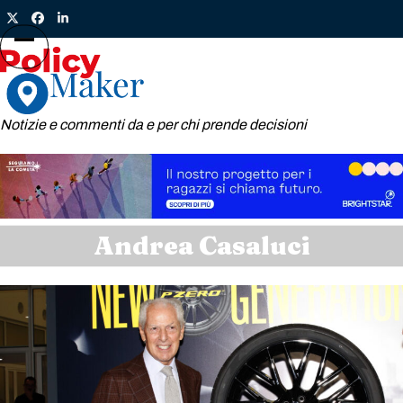
Skip
Twitter
Facebook
LinkedIn
to
content
Open
Close
mobile
mobile
menu
menu
Notizie e commenti da e per chi prende decisioni
Andrea Casaluci