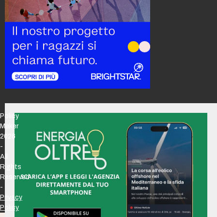
Policy
Maker
2026
-
All
Rights
Reserved
-
Privacy
Policy