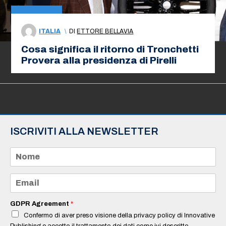
ITALIA
\
DI
ETTORE BELLAVIA
Cosa significa il ritorno di Tronchetti
Provera alla presidenza di Pirelli
ISCRIVITI ALLA NEWSLETTER
N
o
m
e
E
*
m
a
i
GDPR Agreement
*
l
Confermo di aver preso visione della privacy policy di Innovative
*
Publishing e accetto il trattamento dei dati come ivi descritto