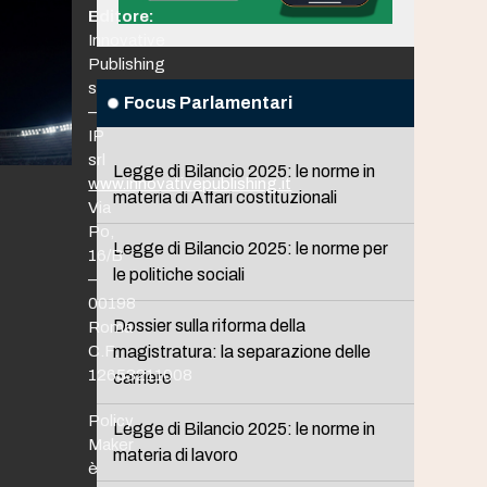
Editore:
Innovative
Publishing
srl
Focus Parlamentari
–
IP
srl
Legge di Bilancio 2025: le norme in
www.innovativepublishing.it
materia di Affari costituzionali
Via
Po,
Legge di Bilancio 2025: le norme per
16/B
le politiche sociali
–
00198
Dossier sulla riforma della
Roma
C.F.
magistratura: la separazione delle
12653211008
carriere
Policy
Legge di Bilancio 2025: le norme in
Maker
materia di lavoro
è