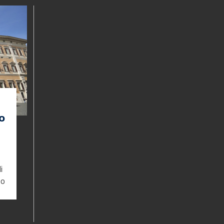
o
i
to