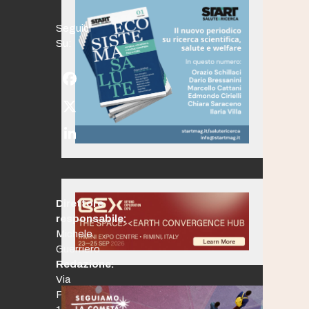
Seguici
Su:
Facebook
Twitter
(deprecated)
LinkedIn
Direttore
responsabile:
Michele
Guerriero
Redazione:
Via
Po,