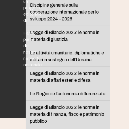
un
Disciplina generale sulla
progetto
cooperazione internazionale per lo
editoriale
sviluppo 2024 – 2026
di
Legge di Bilancio 2025: le norme in
Fanno
materia di giustizia
parte
del
nostro
Le attività umanitarie, diplomatiche e
network
militari in sostegno dell’Ucraina
editoriale:
Legge di Bilancio 2025: le norme in
materia di affari esteri e difesa
Le Regioni e l’autonomia differenziata
Legge di Bilancio 2025: le norme in
materia di finanza, fisco e patrimonio
pubblico