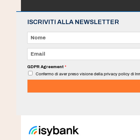
ISCRIVITI ALLA NEWSLETTER
N
o
m
e
E
*
m
a
i
GDPR Agreement
*
l
Confermo di aver preso visione della privacy policy di Inn
*