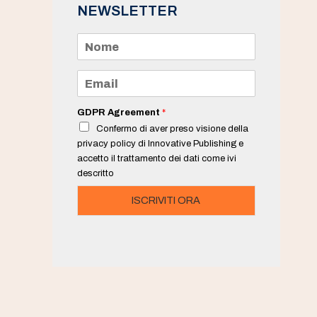
NEWSLETTER
N
o
m
e
E
*
m
a
i
GDPR Agreement
*
l
Confermo di aver preso visione della
*
privacy policy di Innovative Publishing e
accetto il trattamento dei dati come ivi
descritto
ISCRIVITI ORA