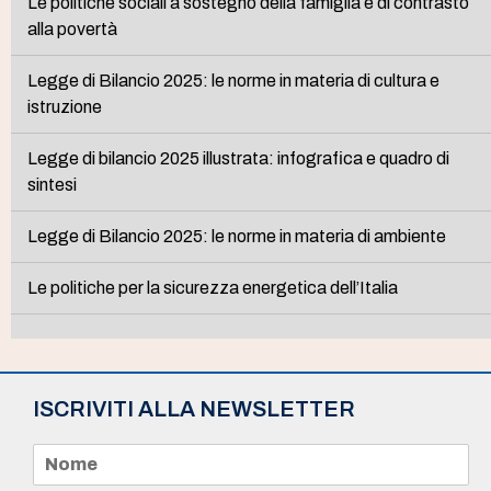
Le politiche sociali a sostegno della famiglia e di contrasto
alla povertà
Legge di Bilancio 2025: le norme in materia di cultura e
istruzione
Legge di bilancio 2025 illustrata: infografica e quadro di
sintesi
Legge di Bilancio 2025: le norme in materia di ambiente
Le politiche per la sicurezza energetica dell’Italia
ISCRIVITI ALLA NEWSLETTER
N
o
m