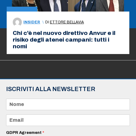
INSIDER
\
DI
ETTORE BELLAVIA
Chi c’è nel nuovo direttivo Anvur e il
risiko degli atenei campani: tutti i
nomi
ISCRIVITI ALLA NEWSLETTER
N
o
m
e
E
*
m
a
i
GDPR Agreement
*
l