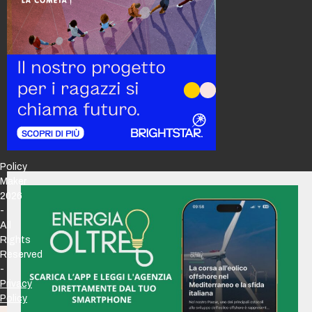
Policy
Maker
2026
-
All
Rights
Reserved
-
Privacy
Policy