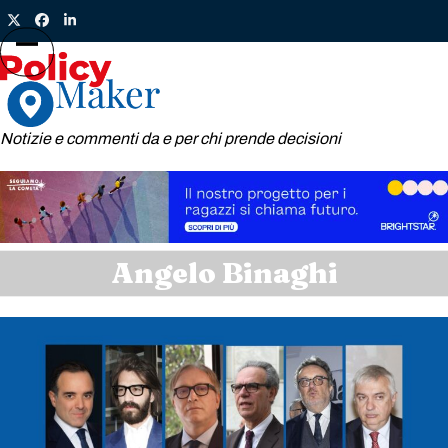
Skip
Twitter
Facebook
LinkedIn
to
content
Open
Close
mobile
mobile
menu
menu
Notizie e commenti da e per chi prende decisioni
Angelo Binaghi