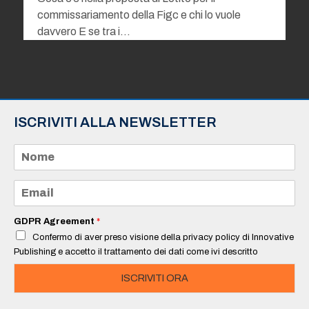
commissariamento della Figc e chi lo vuole
davvero E se tra i…
ISCRIVITI ALLA NEWSLETTER
N
o
m
e
E
*
m
a
i
GDPR Agreement
*
l
Confermo di aver preso visione della privacy policy di Innovative
*
Publishing e accetto il trattamento dei dati come ivi descritto
ISCRIVITI ORA