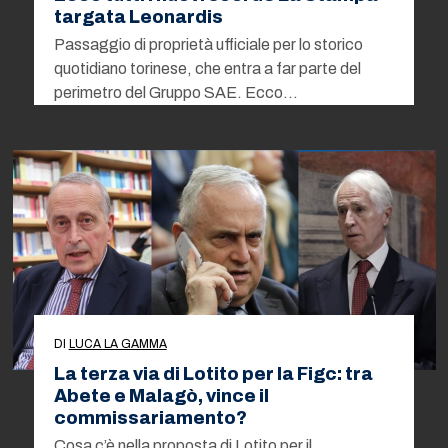
targata Leonardis
Passaggio di proprietà ufficiale per lo storico
quotidiano torinese, che entra a far parte del
perimetro del Gruppo SAE. Ecco…
DI
LUCA LA GAMMA
La terza via di Lotito per la Figc: tra
Abete e Malagò, vince il
commissariamento?
Cosa c’è nella proposta di Lotito per il