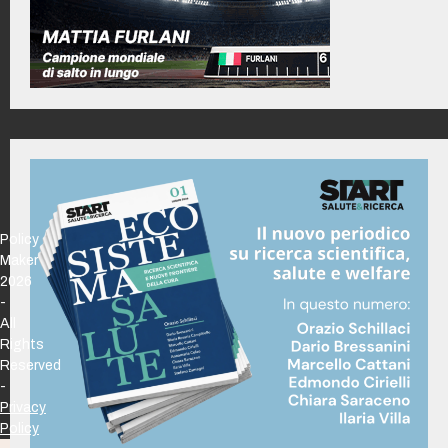
Policy
Maker
2026
-
All
Rights
Reserved
-
Privacy
Policy