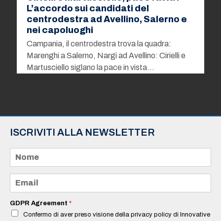
L’accordo sui candidati del
centrodestra ad Avellino, Salerno e
nei capoluoghi
Campania, il centrodestra trova la quadra:
Marenghi a Salerno, Nargi ad Avellino: Cirielli e
Martusciello siglano la pace in vista…
ISCRIVITI ALLA NEWSLETTER
N
o
m
e
E
*
m
a
i
GDPR Agreement
*
l
Confermo di aver preso visione della privacy policy di Innovative
*