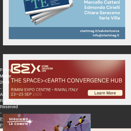
Policy
Maker
2026
-
All
Rights
Reserved
-
Privacy
Policy