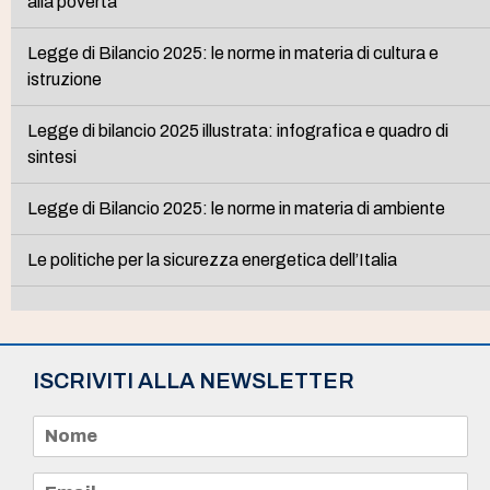
alla povertà
Legge di Bilancio 2025: le norme in materia di cultura e
istruzione
Legge di bilancio 2025 illustrata: infografica e quadro di
sintesi
Legge di Bilancio 2025: le norme in materia di ambiente
Le politiche per la sicurezza energetica dell’Italia
ISCRIVITI ALLA NEWSLETTER
N
o
m
e
E