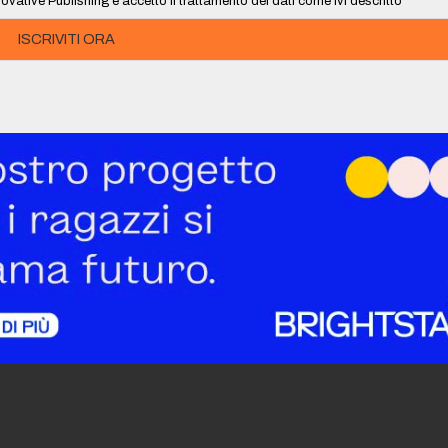
ovative Publishing e accetto il trattamento dei dati come ivi descritto
ISCRIVITI ORA