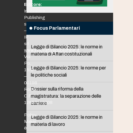
Editore:
Innovative
Publishing
srl
Focus Parlamentari
–
IP
srl
Legge di Bilancio 2025: le norme in
www.innovativepublishing.it
materia di Affari costituzionali
Via
Po,
Legge di Bilancio 2025: le norme per
16/B
le politiche sociali
–
00198
Dossier sulla riforma della
Roma
C.F.
magistratura: la separazione delle
12653211008
carriere
Policy
Legge di Bilancio 2025: le norme in
Maker
materia di lavoro
è