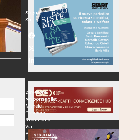
Seguici
Su:
Facebook
Twitter
(deprecated)
LinkedIn
Direttore
responsabile:
Michele
Guerriero
Redazione:
Via
Po,