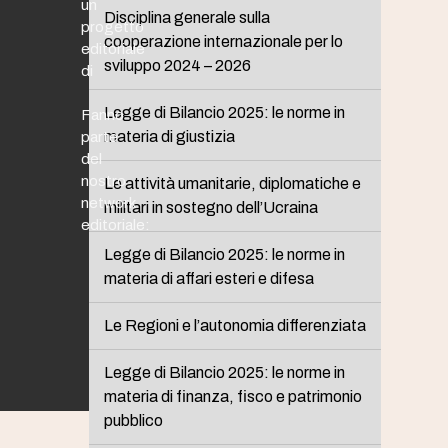
un
Disciplina generale sulla
progetto
cooperazione internazionale per lo
editoriale
sviluppo 2024 – 2026
di
Legge di Bilancio 2025: le norme in
Fanno
materia di giustizia
parte
del
nostro
Le attività umanitarie, diplomatiche e
network
militari in sostegno dell’Ucraina
editoriale:
Legge di Bilancio 2025: le norme in
materia di affari esteri e difesa
Le Regioni e l’autonomia differenziata
Legge di Bilancio 2025: le norme in
materia di finanza, fisco e patrimonio
pubblico