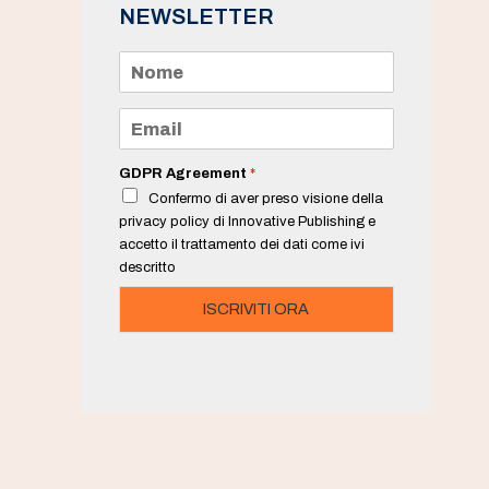
NEWSLETTER
N
o
m
e
E
*
m
a
i
GDPR Agreement
*
l
Confermo di aver preso visione della
*
privacy policy di Innovative Publishing e
accetto il trattamento dei dati come ivi
descritto
ISCRIVITI ORA