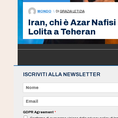
MONDO
\
DI
GRAZIA LETIZIA
Iran, chi è Azar Nafisi
Lolita a Teheran
ISCRIVITI ALLA NEWSLETTER
N
o
m
e
E
*
m
a
i
GDPR Agreement
*
l