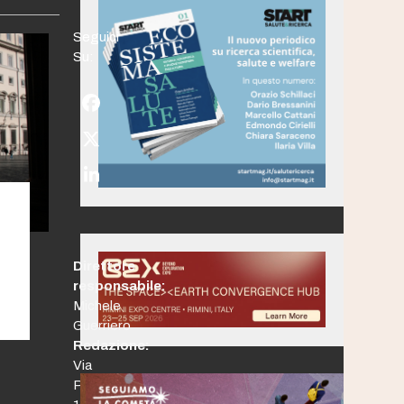
Seguici
Su:
Facebook
Twitter
(deprecated)
LinkedIn
Direttore
responsabile:
Michele
Guerriero
Redazione:
Via
Po,