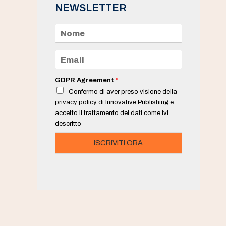
NEWSLETTER
N
o
m
e
E
*
m
a
i
GDPR Agreement
*
l
Confermo di aver preso visione della
*
privacy policy di Innovative Publishing e
accetto il trattamento dei dati come ivi
descritto
ISCRIVITI ORA