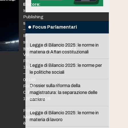
Editore:
Innovative
Publishing
srl
Focus Parlamentari
–
IP
srl
Legge di Bilancio 2025: le norme in
www.innovativepublishing.it
materia di Affari costituzionali
Via
Po,
Legge di Bilancio 2025: le norme per
16/B
le politiche sociali
–
00198
Dossier sulla riforma della
Roma
C.F.
magistratura: la separazione delle
12653211008
carriere
Policy
Legge di Bilancio 2025: le norme in
Maker
materia di lavoro
è