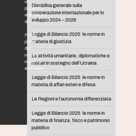
un
Disciplina generale sulla
progetto
cooperazione internazionale per lo
editoriale
sviluppo 2024 – 2026
di
Legge di Bilancio 2025: le norme in
Fanno
materia di giustizia
parte
del
nostro
Le attività umanitarie, diplomatiche e
network
militari in sostegno dell’Ucraina
editoriale:
Legge di Bilancio 2025: le norme in
materia di affari esteri e difesa
Le Regioni e l’autonomia differenziata
Legge di Bilancio 2025: le norme in
materia di finanza, fisco e patrimonio
pubblico