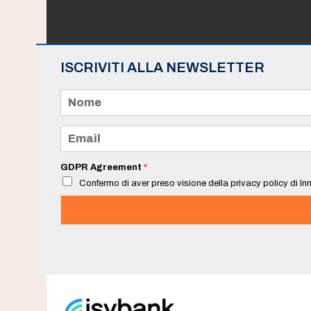
ISCRIVITI ALLA NEWSLETTER
N
o
m
e
E
*
m
a
i
GDPR Agreement
*
l
Confermo di aver preso visione della privacy policy di Inn
*