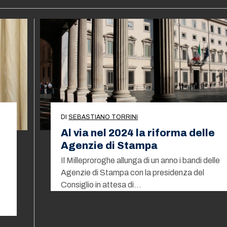
DI
SEBASTIANO TORRINI
Al via nel 2024 la riforma delle
Agenzie di Stampa
Il Milleproroghe allunga di un anno i bandi delle
Agenzie di Stampa con la presidenza del
Consiglio in attesa di…