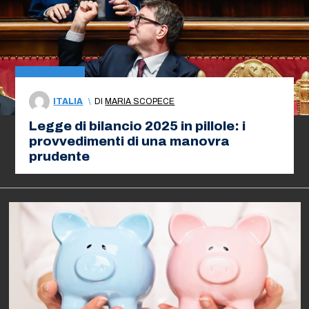
ITALIA
\
DI
MARIA SCOPECE
Legge di bilancio 2025 in pillole: i
provvedimenti di una manovra
prudente