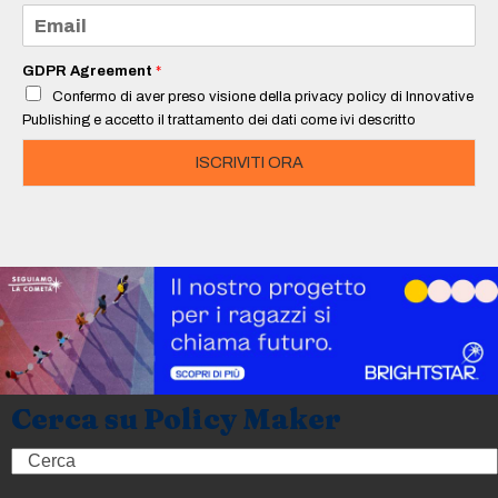
e
E
*
m
a
i
GDPR Agreement
*
l
Confermo di aver preso visione della privacy policy di Innovative
*
Publishing e accetto il trattamento dei dati come ivi descritto
ISCRIVITI ORA
Cerca su Policy Maker
Search