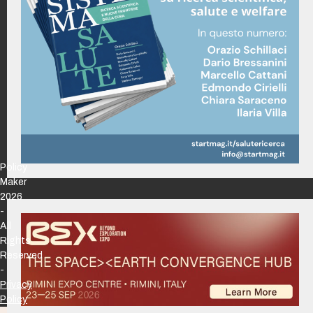
Policy
Maker
2026
-
All
Rights
Reserved
-
Privacy
Policy